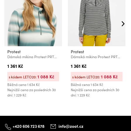
Protest
Protest
Dámská mikina Protest PRTNOON
Dámská mikina Protest PRTNOON
1 361 Kč
1 361 Kč
1 088 Kč
1 088 Kč
s kódem LETO20:
s kódem LETO20:
Běžná cena
1 634 Kč
Běžná cena
1 634 Kč
Nejnižší cena za posledních 30
Nejnižší cena za posledních 30
dní: 1 229 Kč
dní: 1 229 Kč
+420 606 723 678
info@zoot.cz