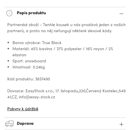
Popis produktu
Partnerské zboží - Tenhle kousek u nás prodává jeden z našich
partnerů, a proto na něj nefungují některé slevové kódy.
Barva výrobce: True Black
Materiál: 45% bavlna / 37% polyester / 16% rayon / 2%
elastan
Sport: snowboard
Hmotnost: 0.24kg
Kód produktu: 3837495
Dovozce: EasyStock s.r.o., 17. listopadu,220,Červený Kostelec,549
41,CZ, info@easy-stock.cz
Pokyny k údržbě
Doprava