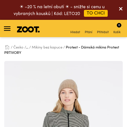
☀ –20 % na letní obutí ☀ - snižte si cenu u
TO CHCI
vybraných kousků | Kód: LETO20
0
Hledat
Přání
Přihlásit
Košík
Česko
...
Mikiny bez kapuce
Protest - Dámská mikina Protest
PRTIVORY