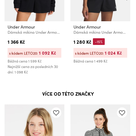
Under Armour
Under Armour
Dámská mikina Under Armour UA Rival Terry Crew
Dámská mikina Under Armour Sport Terry Crew
1 366 Kč
1 280 Kč
-15%
1 092 Kč
1 024 Kč
s kódem LETO20:
s kódem LETO20:
Běžná cena
1 599 Kč
Běžná cena
1 499 Kč
Nejnižší cena za posledních 30
dní: 1 098 Kč
VÍCE OD TÉTO ZNAČKY