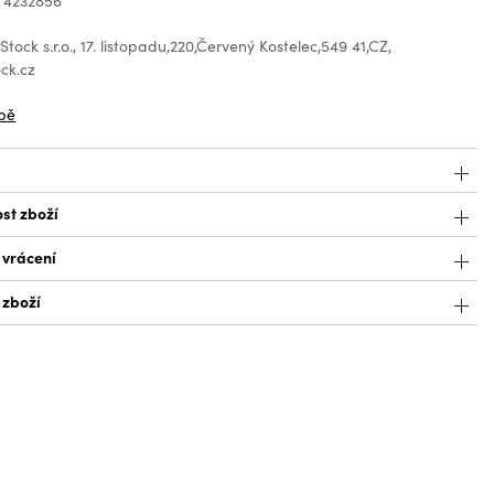
 4232856
tock s.r.o., 17. listopadu,220,Červený Kostelec,549 41,CZ,
ck.cz
bě
st zboží
 vrácení
 zboží