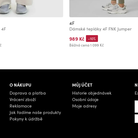
4F
 4F
Dámské tepláky 4F FNK Jumper
989 Kč
-10%
č
Běžná cena
1 099 Kč
O NÁKUPU
MŮJ ÚČET
N
Doprava a platba
Historie objednávek
E
Vrácení zboží
Osobní údaje
Reklamace
Moje adresy
Jak řadíme naše produkty
Pokyny k údržbě