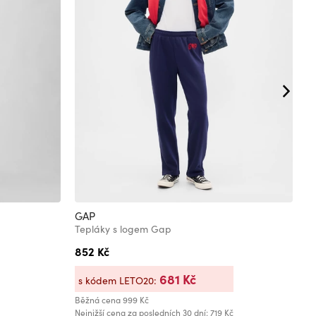
GAP
G
Tepláky s logem Gap
T
852 Kč
1
681 Kč
s kódem LETO20:
s
Běžná cena
999 Kč
Bě
Nejnižší cena za posledních 30 dní: 719 Kč