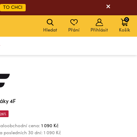
TO CHCI
0
Hledat
Přání
Přihlásit
Košík
y
áky 4F
-26%
aloobchodní cena:
1 090 Kč
za posledních 30 dní:
1 090 Kč