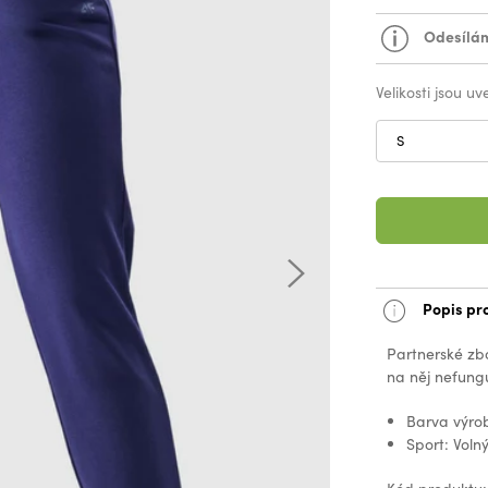
Odesílám
Velikosti jsou u
S
Popis pr
Partnerské zb
na něj nefungu
Barva výro
Sport: Voln