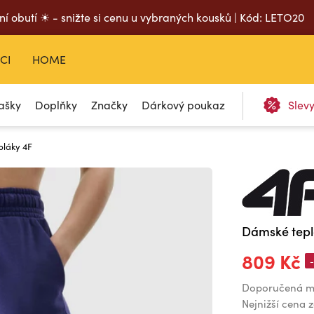
ní obutí ☀ - snižte si cenu u vybraných kousků | Kód: LETO20
CI
HOME
ašky
Doplňky
Značky
Dárkový poukaz
Slev
pláky 4F
Dámské tepl
809 Kč
Doporučená m
Nejnižší cena 