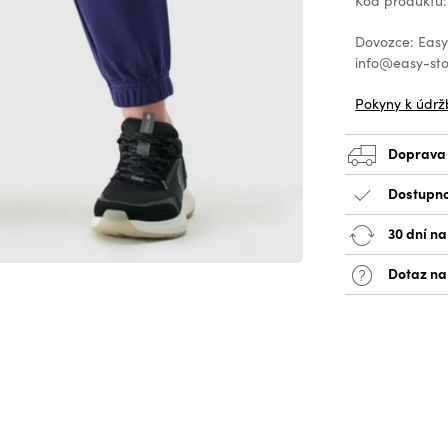
Kód produktu:
Dovozce: EasyS
info@easy-sto
Pokyny k údrž
Doprava
Dostupno
30 dní na
Dotaz na