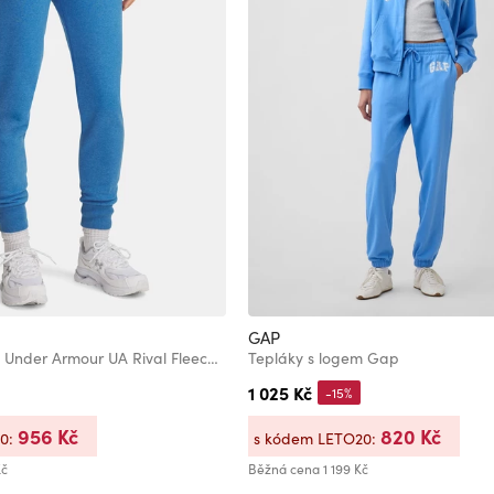
GAP
Dámské tepláky Under Armour UA Rival Fleece Jogger-BLU
Tepláky s logem Gap
1 025 Kč
-15%
956 Kč
820 Kč
20:
s kódem LETO20:
Kč
Běžná cena
1 199 Kč