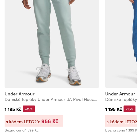
Under Armour
Under Armour
Dámské tepláky Under Armour UA Rival Fleece Jogger-BLU
1 195 Kč
1 195 Kč
-15%
-15%
956 Kč
s kódem LETO20:
s kódem LETO
Běžná cena
1 399 Kč
Běžná cena
1 399 