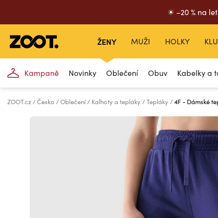
☀ –20 % na let
ŽENY
MUŽI
HOLKY
KLU
Kampaně
Novinky
Oblečení
Obuv
Kabelky a t
ZOOT.cz
Česko
Oblečení
Kalhoty a tepláky
Tepláky
4F - Dámské te