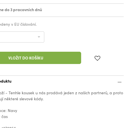
e do 3 pracovních dnů
vedeny v EU číslování.
VLOŽIT DO KOŠÍKU
oduktu
oží - Tenhle kousek u nás prodává jeden z našich partnerů, a proto
jí některé slevové kódy.
bce: Navy
ý čas