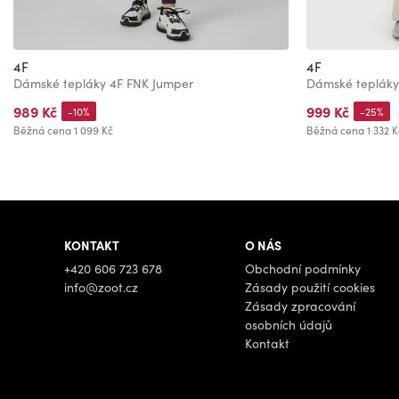
4F
4F
Dámské tepláky 4F FNK Jumper
Dámské tepláky
989 Kč
999 Kč
-10%
-25%
Běžná cena
1 099 Kč
Běžná cena
1 332 K
KONTAKT
O NÁS
+420 606 723 678
Obchodní podmínky
info@zoot.cz
Zásady použití cookies
Zásady zpracování
osobních údajů
Kontakt