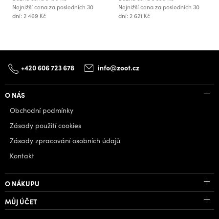
Nejnižší cena za posledních 30
Nejnižší cena za posledních 30
dní: 2 469 Kč
dní: 2 621 Kč
+420 606 723 678
info@zoot.cz
O NÁS
Obchodní podmínky
Zásady použití cookies
Zásady zpracování osobních údajů
Kontakt
O NÁKUPU
MŮJ ÚČET