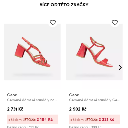
VÍCE OD TÉTO ZNAČKY
Geox
Geox
Červené dámské sandály na podpatku Geox Virnilisa 65 S
Červené dámské sandály Geox New Eraklia 80 T01
2 731 Kč
2 902 Kč
2 184 Kč
2 321 Kč
s kódem LETO20:
s kódem LETO20:
Běžná cena
3 199 Kč
Běžná cena
3 399 Kč