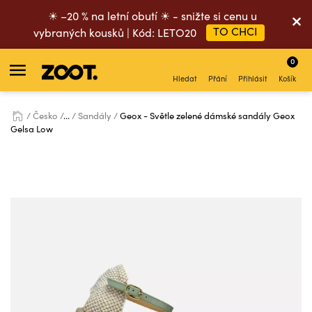
☀ –20 % na letní obutí ☀ - snižte si cenu u
TO CHCI
vybraných kousků | Kód: LETO20
0
Hledat
Přání
Přihlásit
Košík
Česko
...
Sandály
Geox - Světle zelené dámské sandály Geox
Gelsa Low