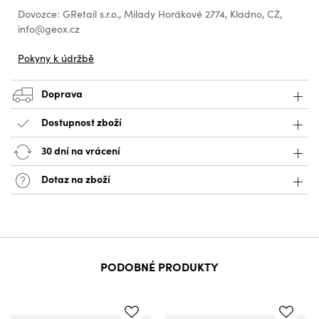
Dovozce: GRetail s.r.o., Milady Horákové 2774, Kladno, CZ,
info@geox.cz
Pokyny k údržbě
Doprava
Dostupnost zboží
30 dní na vrácení
Dotaz na zboží
PODOBNÉ PRODUKTY