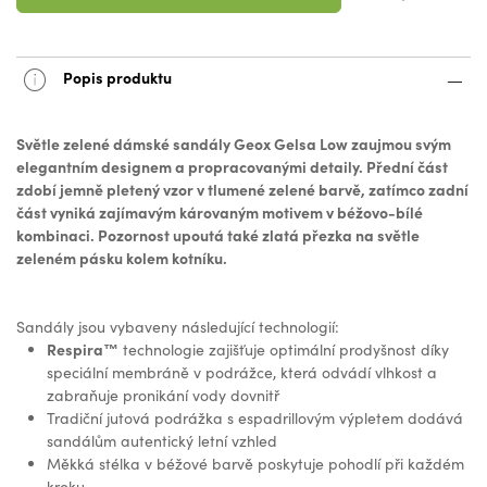
Popis produktu
Světle zelené dámské sandály Geox Gelsa Low zaujmou svým
elegantním designem a propracovanými detaily. Přední část
zdobí jemně pletený vzor v tlumené zelené barvě, zatímco zadní
část vyniká zajímavým károvaným motivem v béžovo-bílé
kombinaci. Pozornost upoutá také zlatá přezka na světle
zeleném pásku kolem kotníku.
Sandály jsou vybaveny následující technologií:
Respira™
technologie zajišťuje optimální prodyšnost díky
speciální membráně v podrážce, která odvádí vlhkost a
zabraňuje pronikání vody dovnitř
Tradiční jutová podrážka s espadrillovým výpletem dodává
sandálům autentický letní vzhled
Měkká stélka v béžové barvě poskytuje pohodlí při každém
kroku