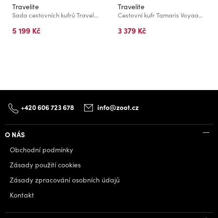
Travelite
Travelite
Sada cestovních kufrů Travelite Pacific S,M,L Pink
Cestovní kufr Tamaris Voyaage L Blush
5 199 Kč
3 379 Kč
+420 606 723 678
info@zoot.cz
O NÁS
Obchodní podmínky
Zásady použití cookies
Zásady zpracování osobních údajů
Kontakt