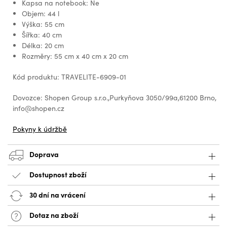
Kapsa na notebook: Ne
Objem: 44 l
Výška: 55 cm
Šířka: 40 cm
Délka: 20 cm
Rozměry: 55 cm x 40 cm x 20 cm
Kód produktu: TRAVELITE-6909-01
Dovozce: Shopen Group s.r.o.,Purkyňova 3050/99a,61200 Brno,
info@shopen.cz
Pokyny k údržbě
Doprava
Dostupnost zboží
30 dní na vrácení
Dotaz na zboží