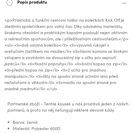
Popis produktu
<p>Praktická a funkční cestovní taška na kolečkách Kick Off je
ideálním společníkem pro volný čas. Díky odolnému materiálu,
širokému otevírání a praktickým kapsám poslouží nejen aktivním
a rekreačním sportovcům, ale i příležitostným cestovatelům.</p>
<ul> <li>dvě odolná kolečka</li> <li>výsuvná rukojeť s
aretačním tlačítkem na madle</li> <li>hlavní komora se širokým
vstupem a zavíráním na dvoucestný zip s očky pro sepnutí
jezdců</li> <li>fixační popruhy</li> <li>boční kapsa na zip</li>
<li>přední kapsa na zip</li> <li>2 ucha pro snadnou
manipulaci</li> <li>lišty na spodní straně ochrání dno před
nečistotami a vlhkostí</li> <li>madlo na spodní straně pro
snadné zvednutí</li> </ul>
Partnerské zboží - Tenhle kousek u nás prodává jeden z našich
partnerů, a proto na něj nefungují některé slevové kódy.
Barva: černá
Materiál: Polyester 600D