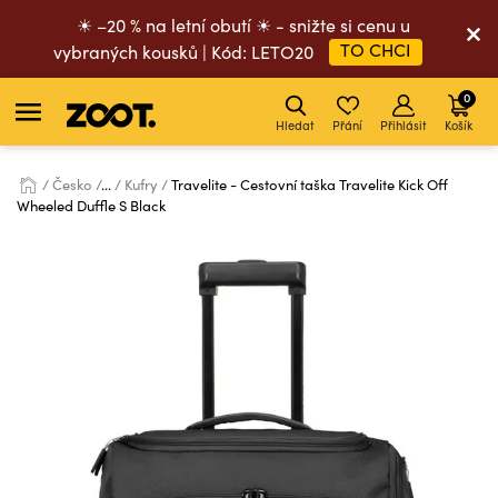
☀ –20 % na letní obutí ☀ - snižte si cenu u
TO CHCI
vybraných kousků | Kód: LETO20
0
Hledat
Přání
Přihlásit
Košík
Česko
...
Kufry
Travelite - Cestovní taška Travelite Kick Off
Wheeled Duffle S Black