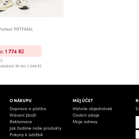
Protest PRTFINAL
1 774 Kč
20:
Kč
sledních 30 dní: 2 049 Kč
O NÁKUPU
MŮJ ÚČET
N
Doprava a platba
Historie objednávek
E
Vrácení zboží
Osobní údaje
Reklamace
Moje adresy
Jak řadíme naše produkty
Pokyny k údržbě