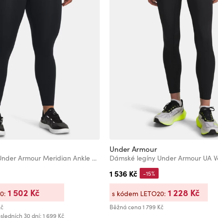
Under Armour
Dámské legíny Under Armour Meridian Ankle Leg
1 536 Kč
-15%
1 502 Kč
1 228 Kč
20:
s kódem LETO20:
Kč
Běžná cena
1 799 Kč
sledních 30 dní: 1 699 Kč