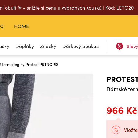
ní obutí ☀ - snižte si cenu u vybraných kousků | Kód: LETO20
CI
HOME
ašky
Doplňky
Značky
Dárkový poukaz
Slev
é termo legíny Protest PRTNORIS
PROTES
Dámské term
966 Kč
Vložte