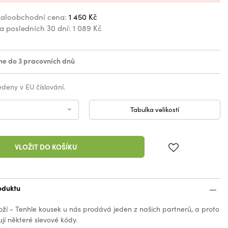
aloobchodní cena:
1 450 Kč
za posledních 30 dní:
1 089 Kč
e do 3 pracovních dnů
vedeny v EU číslování.
Tabulka velikostí
VLOŽIT DO KOŠÍKU
oduktu
oží - Tenhle kousek u nás prodává jeden z našich partnerů, a proto
jí některé slevové kódy.