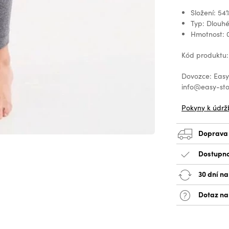
Složení: 54
Typ: Dlouh
Hmotnost: 
Kód produktu:
Dovozce: EasyS
info@easy-sto
Pokyny k údrž
Doprava
Dostupno
30 dní na
Dotaz na