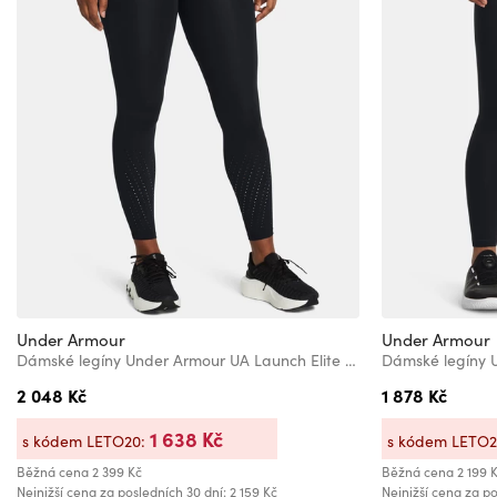
Under Armour
Under Armour
Dámské legíny Under Armour UA Launch Elite Ankle Tights
2 048 Kč
1 878 Kč
1 638 Kč
s kódem LETO20:
s kódem LETO
Běžná cena
2 399 Kč
Běžná cena
2 199 
Nejnižší cena za posledních 30 dní: 2 159 Kč
Nejnižší cena za po