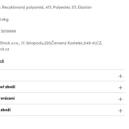
% Recyklovaný polyamid, 41% Polyester, 5% Elastan
é
0.4kg
 3019999
tock s.r.o., 17. listopadu,220,Červený Kostelec,549 41,CZ,
ck.cz
bě
st zboží
 vrácení
 zboží