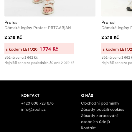
Protest
Protest
Dámské legíny Protest PRTGARJAN
Dámské legíny 
2 218 Kč
2 218 Kč
1 774 Kč
s kódem LETO20:
s kódem LETO
Běžná cena
2 662 Kč
Běžná cena
2 662 
Nejnižší cena za posledních 30 dní: 2 079 Kč
Nejnižší cena za po
KONTAKT
O NÁS
+420 606 723 678
Obchodní podmínky
info@zoot.cz
Zásady použití cookies
Zásady zpracování
osobních údajů
Kontakt