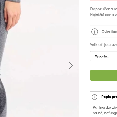
Doporučená m
Nejnižší cena 
Odesílám
Velikosti jsou u
Vyberte...
Popis pr
Partnerské zb
na něj nefungu