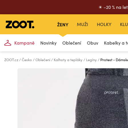
☀ –20 % na let
ŽENY
MUŽI
HOLKY
KLU
Kampaně
Novinky
Oblečení
Obuv
Kabelky a t
ZOOT.cz
Česko
Oblečení
Kalhoty a tepláky
Legíny
Protest - Dámsk