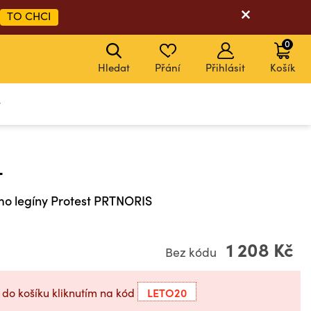
TO CHCI
0
Hledat
Přání
Přihlásit
Košík
y
T
o legíny Protest PRTNORIS
1 208 Kč
Bez kódu
LETO20
 do košíku kliknutím na kód