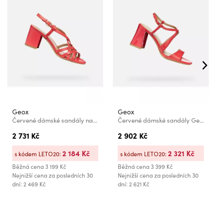
Geox
Geox
Červené dámské sandály na podpatku Geox Virnilisa 65 S
Červené dámské sandály Geox New Eraklia 80 T01
2 731 Kč
2 902 Kč
2 184 Kč
2 321 Kč
s kódem LETO20:
s kódem LETO20:
Běžná cena
3 199 Kč
Běžná cena
3 399 Kč
Nejnižší cena za posledních 30
Nejnižší cena za posledních 30
dní: 2 469 Kč
dní: 2 621 Kč