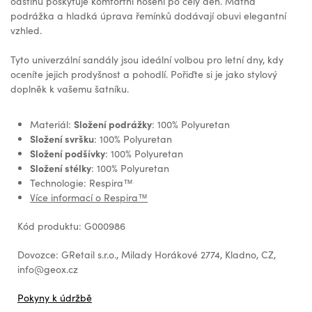
odstínu poskytuje komfortní nošení po celý den. Matná
podrážka a hladká úprava řemínků dodávají obuvi elegantní
vzhled.
Tyto univerzální sandály jsou ideální volbou pro letní dny, kdy
oceníte jejich prodyšnost a pohodlí. Pořiďte si je jako stylový
doplněk k vašemu šatníku.
Složení podrážky
Materiál:
: 100% Polyuretan
Složení svršku
: 100% Polyuretan
Složení podšívky
: 100% Polyuretan
Složení stélky
: 100% Polyuretan
Technologie: Respira™
Více informací o Respira™
Kód produktu: G000986
Dovozce: GRetail s.r.o., Milady Horákové 2774, Kladno, CZ,
info@geox.cz
Pokyny k údržbě