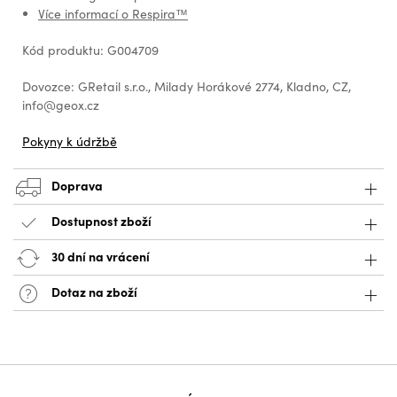
Více informací o Respira™
Kód produktu: G004709
Dovozce: GRetail s.r.o., Milady Horákové 2774, Kladno, CZ,
info@geox.cz
Pokyny k údržbě
Doprava
Dostupnost zboží
30 dní na vrácení
Dotaz na zboží