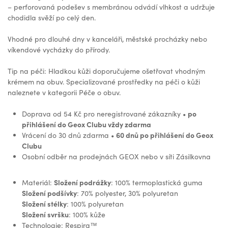
– perforovaná podešev s membránou odvádí vlhkost a udržuje
chodidla svěží po celý den.
Vhodné pro dlouhé dny v kanceláři, městské procházky nebo
víkendové vycházky do přírody.
Tip na péči: Hladkou kůži doporučujeme ošetřovat vhodným
krémem na obuv. Specializované prostředky na péči o kůži
naleznete v kategorii Péče o obuv.
po
Doprava od 54 Kč pro neregistrované zákazníky •
přihlášení do Geox Clubu vždy zdarma
60 dnů po přihlášení do Geox
Vrácení do 30 dnů zdarma •
Clubu
Osobní odběr na prodejnách GEOX nebo v síti Zásilkovna
Složení podrážky
Materiál:
: 100% termoplastická guma
Složení podšívky
: 70% polyester, 30% polyuretan
Složení stélky
: 100% polyuretan
Složení svršku
: 100% kůže
Technologie: Respira™