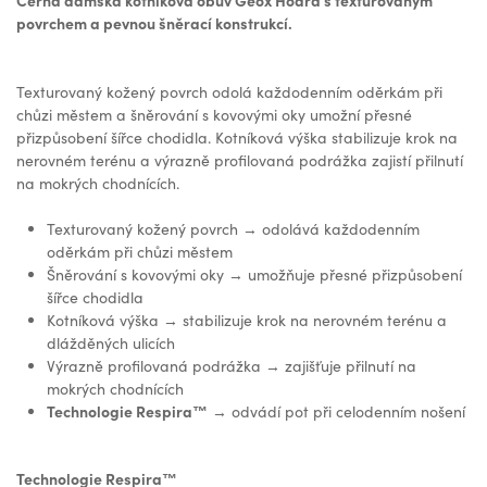
Černá dámská kotníková obuv Geox Hoara s texturovaným
povrchem a pevnou šněrací konstrukcí.
Texturovaný kožený povrch odolá každodenním oděrkám při
chůzi městem a šněrování s kovovými oky umožní přesné
přizpůsobení šířce chodidla. Kotníková výška stabilizuje krok na
nerovném terénu a výrazně profilovaná podrážka zajistí přilnutí
na mokrých chodnících.
Texturovaný kožený povrch → odolává každodenním
oděrkám při chůzi městem
Šněrování s kovovými oky → umožňuje přesné přizpůsobení
šířce chodidla
Kotníková výška → stabilizuje krok na nerovném terénu a
dlážděných ulicích
Výrazně profilovaná podrážka → zajišťuje přilnutí na
mokrých chodnících
Technologie Respira™️
→ odvádí pot při celodenním nošení
Technologie Respira™️