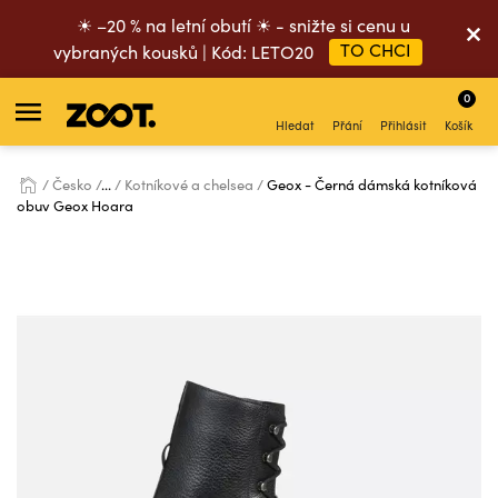
☀ –20 % na letní obutí ☀ - snižte si cenu u
TO CHCI
vybraných kousků | Kód: LETO20
0
Hledat
Přání
Přihlásit
Košík
Česko
...
Kotníkové a chelsea
Geox - Černá dámská kotníková
obuv Geox Hoara