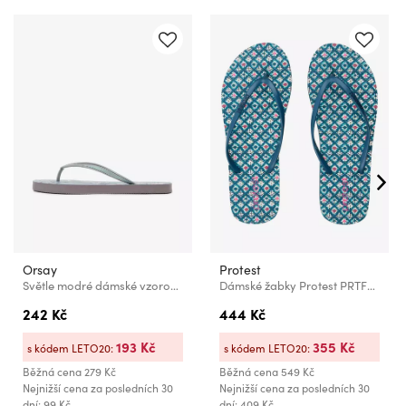
Orsay
Protest
Světle modré dámské vzorované žabky ORSAY
Dámské žabky Protest PRTFLORINE
242 Kč
444 Kč
193 Kč
355 Kč
s kódem LETO20:
s kódem LETO20:
Běžná cena
279 Kč
Běžná cena
549 Kč
Nejnižší cena za posledních 30
Nejnižší cena za posledních 30
dní: 99 Kč
dní: 409 Kč