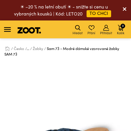
☀ –20 % na letní obutí ☀ - snižte si cenu u
TO CHCI
vybraných kousků | Kód: LETO20
0
Hledat
Přání
Přihlásit
Košík
Česko
...
Žabky
Sam 73 - Modré dámské vzorované žabky
SAM 73