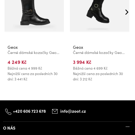
Geox
Geox
Černé dámské kozačky Geox Serilda
Černé dámské kozačky Geox Damiana
4 249 Kč
3 994 Kč
Běžná cena
4 999 Kč
Běžná cena
4 699 Kč
Nejnižší cena za posledních 30
Nejnižší cena za posledních 30
dní: 3 441 Kč
dní: 3 212 Kč
+420 606 723 678
info@zoot.cz
O NÁS