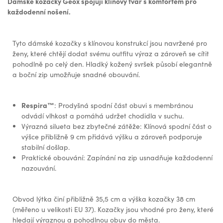
Dámské kozačky Geox spojují klínový tvar s komfortem pro
každodenní nošení.
Tyto dámské kozačky s klínovou konstrukcí jsou navržené pro
ženy, které chtějí dodat svému outfitu výraz a zároveň se cítit
pohodlně po celý den. Hladký kožený svršek působí elegantně
a boční zip umožňuje snadné obouvání.
Respira™
: Prodyšná spodní část obuvi s membránou
odvádí vlhkost a pomáhá udržet chodidla v suchu.
Výrazná silueta bez zbytečné zátěže: Klínová spodní část o
výšce přibližně 9 cm přidává výšku a zároveň podporuje
stabilní došlap.
Praktické obouvání: Zapínání na zip usnadňuje každodenní
nazouvání.
Obvod lýtka činí přibližně 35,5 cm a výška kozačky 38 cm
(měřeno u velikosti EU 37). Kozačky jsou vhodné pro ženy, které
hledají výraznou a pohodlnou obuv do města.