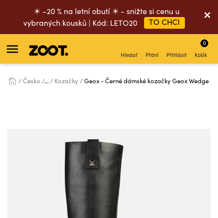
☀ –20 % na letní obutí ☀ - snižte si cenu u
TO CHCI
vybraných kousků | Kód: LETO20
0
Hledat
Přání
Přihlásit
Košík
Česko
...
Kozačky
Geox - Černé dámské kozačky Geox Wedge