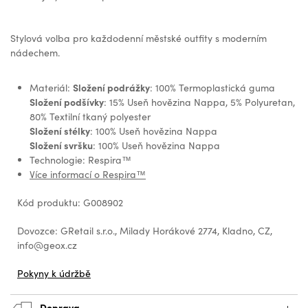
Stylová volba pro každodenní městské outfity s moderním
nádechem.
Složení podrážky
Materiál:
: 100% Termoplastická guma
Složení podšívky
: 15% Useň hovězina Nappa, 5% Polyuretan,
80% Textilní tkaný polyester
Složení stélky
: 100% Useň hovězina Nappa
Složení svršku
: 100% Useň hovězina Nappa
Technologie: Respira™
Více informací o Respira™
Kód produktu: G008902
Dovozce: GRetail s.r.o., Milady Horákové 2774, Kladno, CZ,
info@geox.cz
Pokyny k údržbě
Doprava