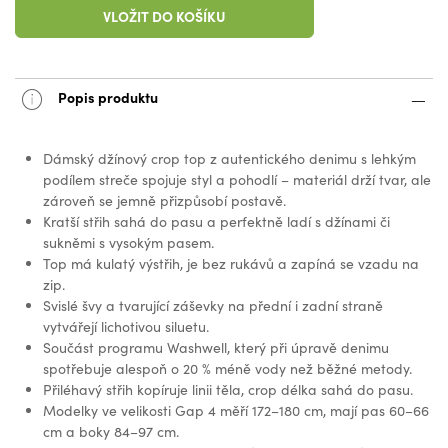
VLOŽIT DO KOŠÍKU
Popis produktu
Dámský džínový crop top z autentického denimu s lehkým
podílem streče spojuje styl a pohodlí – materiál drží tvar, ale
zároveň se jemně přizpůsobí postavě.
Kratší střih sahá do pasu a perfektně ladí s džínami či
sukněmi s vysokým pasem.
Top má kulatý výstřih, je bez rukávů a zapíná se vzadu na
zip.
Svislé švy a tvarující záševky na přední i zadní straně
vytvářejí lichotivou siluetu.
Součást programu Washwell, který při úpravě denimu
spotřebuje alespoň o 20 % méně vody než běžné metody.
Přiléhavý střih kopíruje linii těla, crop délka sahá do pasu.
Modelky ve velikosti Gap 4 měří 172–180 cm, mají pas 60–66
cm a boky 84–97 cm.