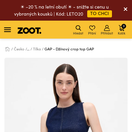
☀ –20 % na letní obutí ☀ - snižte si cenu u
TO CHCI
vybraných kousků | Kód: LETO20
0
Hledat
Přání
Přihlásit
Košík
Česko
...
Tílka
GAP - Džínový crop top GAP