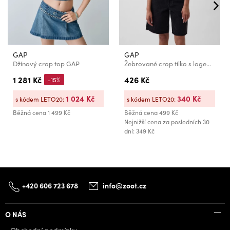
GAP
GAP
Džínový crop top GAP
Žebrované crop tílko s logem GAP
1 281 Kč
426 Kč
-15%
1 024 Kč
340 Kč
s kódem LETO20:
s kódem LETO20:
Běžná cena
1 499 Kč
Běžná cena
499 Kč
Nejnižší cena za posledních 30
dní: 349 Kč
+420 606 723 678
info@zoot.cz
O NÁS