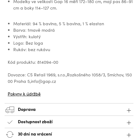
Modelky ve velikosti Gap 16 měří 172–180 cm, mají pas 86–91
cm a boky 114–127 cm.
Materiál: 94 % bavlna, 5 % bavlna, 1 % elastan
Barva: tmavě modrá
Výstřih: kulatý
Logo: Bez loga
Rukáv: bez rukávu
Kód produktu: 814094-00
Dovozce: CS Retail 1969, s.r.o.,Rozkošného 1058/3, Smíchov, 150
00 Praha 5,info@gap.cz
Pokyny k údržbě
Doprava
Dostupnost zboží
30 dní na vrácení