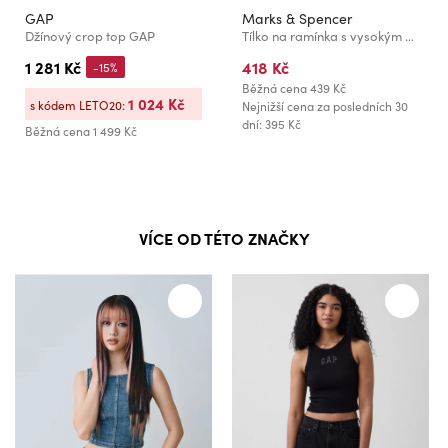
GAP
Marks & Spencer
Džínový crop top GAP
Tílko na ramínka s vysokým podílem bavlny, 3 ks Marks & Spencer námořnická modrá
1 281 Kč
418 Kč
-15%
Běžná cena
439 Kč
1 024 Kč
s kódem LETO20:
Nejnižší cena za posledních 30
dní: 395 Kč
Běžná cena
1 499 Kč
VÍCE OD TÉTO ZNAČKY