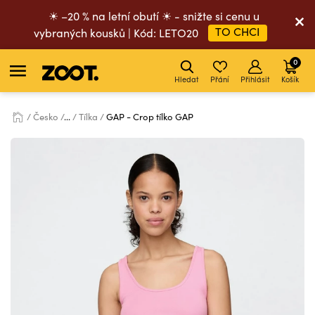
☀ –20 % na letní obutí ☀ - snižte si cenu u
TO CHCI
vybraných kousků | Kód: LETO20
0
Hledat
Přání
Přihlásit
Košík
Česko
...
Tílka
GAP - Crop tílko GAP