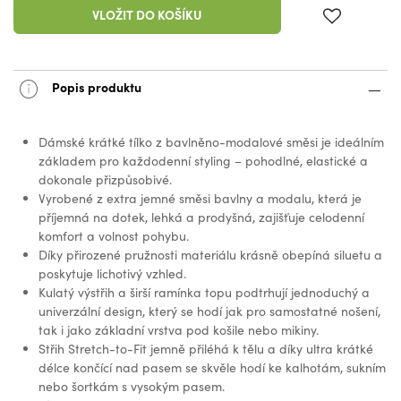
VLOŽIT DO KOŠÍKU
Popis produktu
Dámské krátké tílko z bavlněno-modalové směsi je ideálním
základem pro každodenní styling – pohodlné, elastické a
dokonale přizpůsobivé.
Vyrobené z extra jemné směsi bavlny a modalu, která je
příjemná na dotek, lehká a prodyšná, zajišťuje celodenní
komfort a volnost pohybu.
Díky přirozené pružnosti materiálu krásně obepíná siluetu a
poskytuje lichotivý vzhled.
Kulatý výstřih a širší ramínka topu podtrhují jednoduchý a
univerzální design, který se hodí jak pro samostatné nošení,
tak i jako základní vrstva pod košile nebo mikiny.
Střih Stretch-to-Fit jemně přiléhá k tělu a díky ultra krátké
délce končící nad pasem se skvěle hodí ke kalhotám, sukním
nebo šortkám s vysokým pasem.