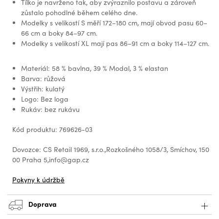
Tílko je navrženo tak, aby zvýraznilo postavu a zároveň
zůstalo pohodlné během celého dne.
Modelky s velikostí S měří 172–180 cm, mají obvod pasu 60–
66 cm a boky 84–97 cm.
Modelky s velikostí XL mají pas 86–91 cm a boky 114–127 cm.
Materiál: 58 % bavlna, 39 % Modal, 3 % elastan
Barva: růžová
Výstřih: kulatý
Logo: Bez loga
Rukáv: bez rukávu
Kód produktu: 769626-03
Dovozce: CS Retail 1969, s.r.o.,Rozkošného 1058/3, Smíchov, 150
00 Praha 5,info@gap.cz
Pokyny k údržbě
Doprava