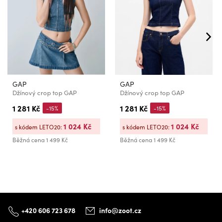
GAP
GAP
Džínový crop top GAP
Džínový crop top GAP
1 281 Kč
1 281 Kč
-15%
-15%
1 024 Kč
1 024 Kč
s kódem LETO20:
s kódem LETO20:
Běžná cena
1 499 Kč
Běžná cena
1 499 Kč
+420 606 723 678
info@zoot.cz