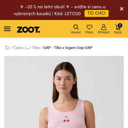
☀ –20 % na letní obutí ☀ - snižte si cenu u
TO CHCI
vybraných kousků | Kód: LETO20
0
Hledat
Přání
Přihlásit
Košík
Česko
...
Tílka
GAP - Tílko s logem Gap GAP