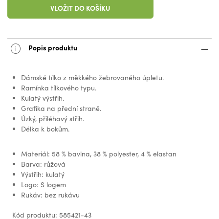
VLOŽIT DO KOŠÍKU
Popis produktu
Dámské tílko z měkkého žebrovaného úpletu.
Ramínka tílkového typu.
Kulatý výstřih.
Grafika na přední straně.
Úzký, přiléhavý střih.
Délka k bokům.
Materiál: 58 % bavlna, 38 % polyester, 4 % elastan
Barva: růžová
Výstřih: kulatý
Logo: S logem
Rukáv: bez rukávu
Kód produktu: 585421-43