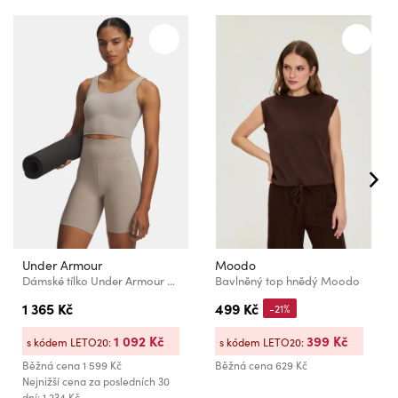
Under Armour
Moodo
Dámské tílko Under Armour Meridian Fitted Crop Tank
Bavlněný top hnědý Moodo
1 365 Kč
499 Kč
-21%
1 092 Kč
399 Kč
s kódem LETO20:
s kódem LETO20:
Běžná cena
1 599 Kč
Běžná cena
629 Kč
Nejnižší cena za posledních 30
dní: 1 234 Kč