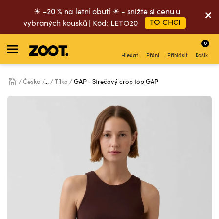
☀ –20 % na letní obutí ☀ - snižte si cenu u
TO CHCI
vybraných kousků | Kód: LETO20
0
Hledat
Přání
Přihlásit
Košík
Česko
...
Tílka
GAP - Strečový crop top GAP