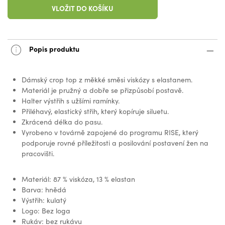
VLOŽIT DO KOŠÍKU
Popis produktu
Dámský crop top z měkké směsi viskózy s elastanem.
Materiál je pružný a dobře se přizpůsobí postavě.
Halter výstřih s užšími ramínky.
Přiléhavý, elastický střih, který kopíruje siluetu.
Zkrácená délka do pasu.
Vyrobeno v továrně zapojené do programu RISE, který
podporuje rovné příležitosti a posilování postavení žen na
pracovišti.
Materiál: 87 % viskóza, 13 % elastan
Barva: hnědá
Výstřih: kulatý
Logo: Bez loga
Rukáv: bez rukávu