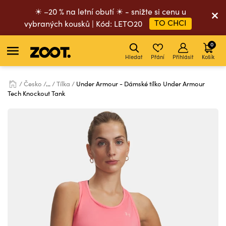
☀ –20 % na letní obutí ☀ - snižte si cenu u
TO CHCI
vybraných kousků | Kód: LETO20
0
Hledat
Přání
Přihlásit
Košík
Česko
...
Tílka
Under Armour - Dámské tílko Under Armour
Tech Knockout Tank