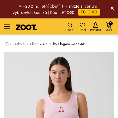
☀ –20 % na letní obutí ☀ - snižte si cenu u
TO CHCI
vybraných kousků | Kód: LETO20
0
Hledat
Přání
Přihlásit
Košík
Česko
...
Tílka
GAP - Tílko s logem Gap GAP