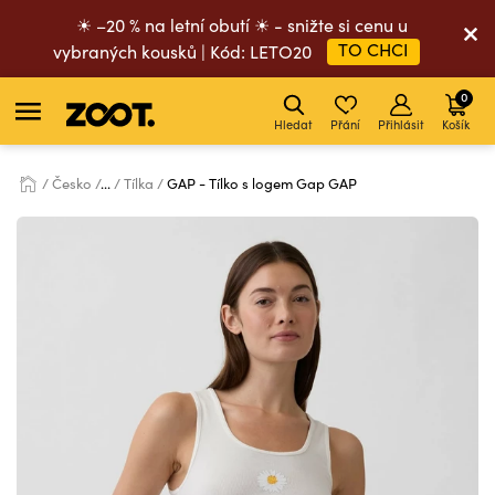
☀ –20 % na letní obutí ☀ - snižte si cenu u
TO CHCI
vybraných kousků | Kód: LETO20
0
Hledat
Přání
Přihlásit
Košík
Česko
...
Tílka
GAP - Tílko s logem Gap GAP