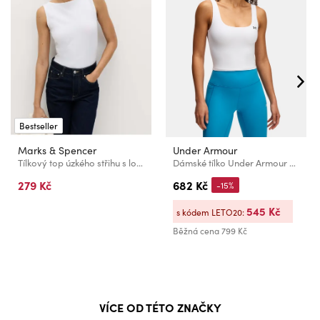
Bestseller
Marks & Spencer
Under Armour
Tílkový top úzkého střihu s lodičkovým výstřihem s vysokým podílem bavlny Marks & Spencer bílá
Dámské tílko Under Armour Motion Tank EMEA
279 Kč
682 Kč
-15%
545 Kč
s kódem LETO20:
Běžná cena
799 Kč
VÍCE OD TÉTO ZNAČKY