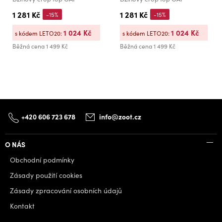
1 281 Kč
1 281 Kč
-15%
-15%
1 024 Kč
1 024 Kč
s kódem LETO20:
s kódem LETO20:
Běžná cena
1 499 Kč
Běžná cena
1 499 Kč
+420 606 723 678
info@zoot.cz
O NÁS
Obchodní podmínky
Zásady použití cookies
Zásady zpracování osobních údajů
Kontakt