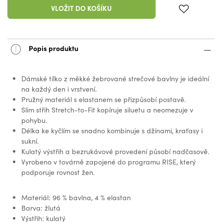
VLOŽIT DO KOŠÍKU
Popis produktu
Dámské tílko z měkké žebrované strečové bavlny je ideální
na každý den i vrstvení.
Pružný materiál s elastanem se přizpůsobí postavě.
Slim střih Stretch-to-Fit kopíruje siluetu a neomezuje v
pohybu.
Délka ke kyčlím se snadno kombinuje s džínami, kraťasy i
sukní.
Kulatý výstřih a bezrukávové provedení působí nadčasově.
Vyrobeno v továrně zapojené do programu RISE, který
podporuje rovnost žen.
Materiál: 96 % bavlna, 4 % elastan
Barva: žlutá
Výstřih: kulatý