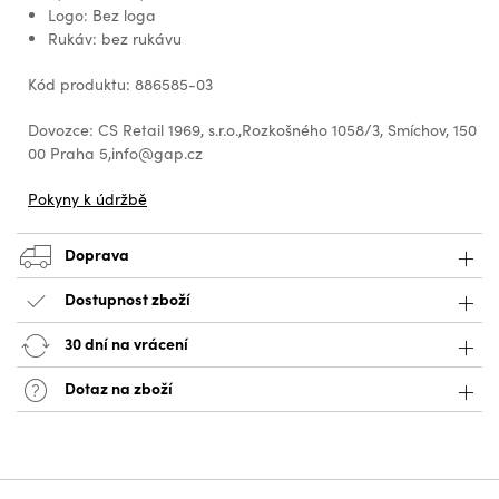
Logo: Bez loga
Rukáv: bez rukávu
Kód produktu: 886585-03
Dovozce: CS Retail 1969, s.r.o.,Rozkošného 1058/3, Smíchov, 150
00 Praha 5,info@gap.cz
Pokyny k údržbě
Doprava
Dostupnost zboží
30 dní na vrácení
Dotaz na zboží