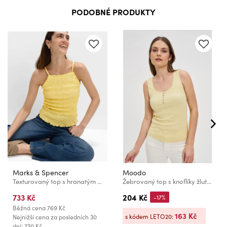
PODOBNÉ PRODUKTY
Marks & Spencer
Moodo
Texturovaný top s hranatým výstřihem a bohatou bavlnou Marks & Spencer žlutá
Žebrovaný top s knoflíky žlutý Moodo
733 Kč
204 Kč
-17%
Běžná cena
769 Kč
163 Kč
s kódem LETO20:
Nejnižší cena za posledních 30
dní: 730 Kč