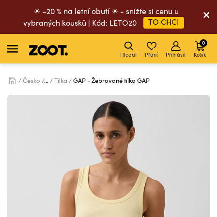
☀ –20 % na letní obutí ☀ - snižte si cenu u
TO CHCI
vybraných kousků | Kód: LETO20
0
Hledat
Přání
Přihlásit
Košík
Česko
...
Tílka
GAP - Žebrované tílko GAP