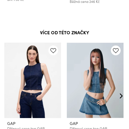
Běžná cena
246 Kč
VÍCE OD TÉTO ZNAČKY
GAP
GAP
Džínový crop top GAP
Džínový crop top GAP