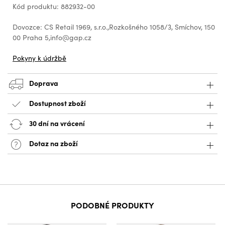
Kód produktu: 882932-00
Dovozce: CS Retail 1969, s.r.o.,Rozkošného 1058/3, Smíchov, 150
00 Praha 5,info@gap.cz
Pokyny k údržbě
Doprava
Dostupnost zboží
30 dní na vrácení
Dotaz na zboží
PODOBNÉ PRODUKTY