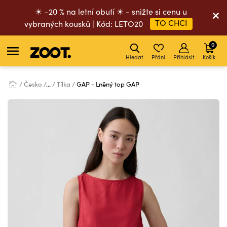
☀ –20 % na letní obutí ☀ - snižte si cenu u
TO CHCI
vybraných kousků | Kód: LETO20
0
Hledat
Přání
Přihlásit
Košík
Česko
...
Tílka
GAP - Lněný top GAP