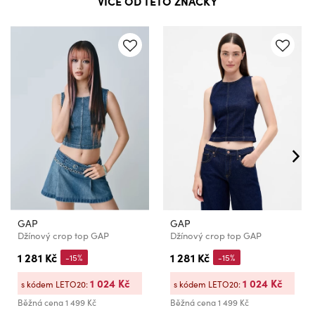
VÍCE OD TÉTO ZNAČKY
GAP
GAP
Džínový crop top GAP
Džínový crop top GAP
1 281 Kč
1 281 Kč
-15%
-15%
1 024 Kč
1 024 Kč
s kódem LETO20:
s kódem LETO20:
Běžná cena
1 499 Kč
Běžná cena
1 499 Kč