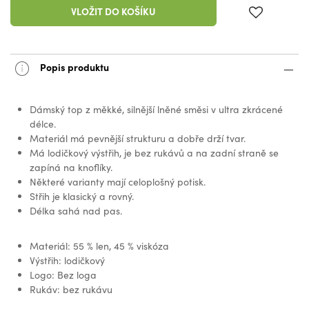
VLOŽIT DO KOŠÍKU
Popis produktu
Dámský top z měkké, silnější lněné směsi v ultra zkrácené
délce.
Materiál má pevnější strukturu a dobře drží tvar.
Má lodičkový výstřih, je bez rukávů a na zadní straně se
zapíná na knoflíky.
Některé varianty mají celoplošný potisk.
Střih je klasický a rovný.
Délka sahá nad pas.
Materiál: 55 % len, 45 % viskóza
Výstřih: lodičkový
Logo: Bez loga
Rukáv: bez rukávu