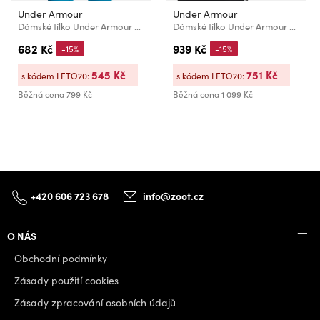
Under Armour
Under Armour
Dámské tílko Under Armour Motion Tank EMEA
Dámské tílko Under Armour UA Motion Sport Tape Tank-BLK
682 Kč
939 Kč
-15%
-15%
545 Kč
751 Kč
s kódem LETO20:
s kódem LETO20:
Běžná cena
799 Kč
Běžná cena
1 099 Kč
+420 606 723 678
info@zoot.cz
O NÁS
Obchodní podmínky
Zásady použití cookies
Zásady zpracování osobních údajů