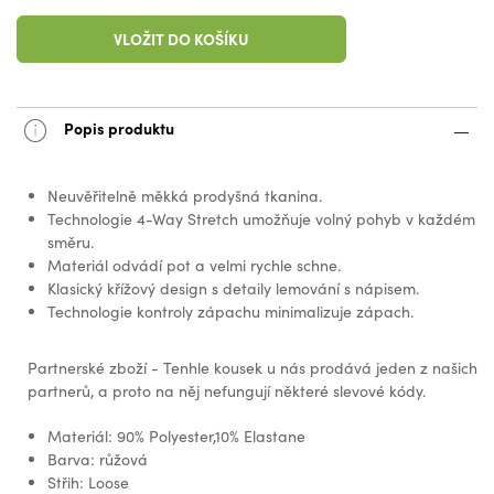
VLOŽIT DO KOŠÍKU
Popis produktu
Neuvěřitelně měkká prodyšná tkanina.
Technologie 4-Way Stretch umožňuje volný pohyb v každém
směru.
Materiál odvádí pot a velmi rychle schne.
Klasický křížový design s detaily lemování s nápisem.
Technologie kontroly zápachu minimalizuje zápach.
Partnerské zboží - Tenhle kousek u nás prodává jeden z našich
partnerů, a proto na něj nefungují některé slevové kódy.
Materiál: 90% Polyester,10% Elastane
Barva: růžová
Střih: Loose