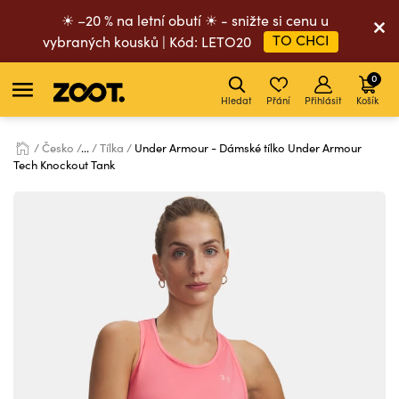
☀ –20 % na letní obutí ☀ - snižte si cenu u
TO CHCI
vybraných kousků | Kód: LETO20
0
Hledat
Přání
Přihlásit
Košík
Česko
...
Tílka
Under Armour - Dámské tílko Under Armour
Tech Knockout Tank