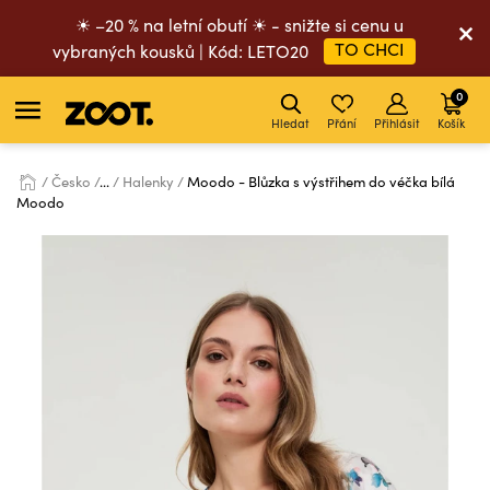
☀ –20 % na letní obutí ☀ - snižte si cenu u
TO CHCI
vybraných kousků | Kód: LETO20
0
Hledat
Přání
Přihlásit
Košík
Česko
...
Halenky
Moodo - Blůzka s výstřihem do véčka bílá
Moodo