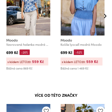
Moodo
Moodo
Vzorovaná halenka modrá Moodo
Košile lyocell modrá Moodo
699 Kč
699 Kč
-20%
-52%
559 Kč
559 Kč
s kódem LETO20:
s kódem LETO20:
Běžná cena
869 Kč
Běžná cena
1 469 Kč
VÍCE OD TÉTO ZNAČKY