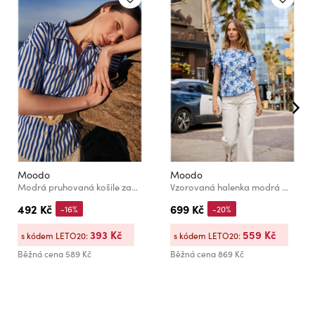
Moodo
Moodo
Modrá pruhovaná košile zapínaná na knoflíky s kapsami Moodo
Vzorovaná halenka modrá Moodo
492 Kč
699 Kč
-16%
-20%
393 Kč
559 Kč
s kódem LETO20:
s kódem LETO20:
Běžná cena
589 Kč
Běžná cena
869 Kč