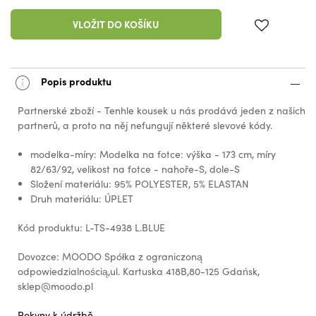
VLOŽIT DO KOŠÍKU
Popis produktu
Partnerské zboží - Tenhle kousek u nás prodává jeden z našich
partnerů, a proto na něj nefungují některé slevové kódy.
modelka-míry: Modelka na fotce: výška - 173 cm, míry
82/63/92, velikost na fotce - nahoře-S, dole-S
Složení materiálu: 95% POLYESTER, 5% ELASTAN
Druh materiálu: ÚPLET
Kód produktu: L-TS-4938 L.BLUE
Dovozce: MOODO Spółka z ograniczoną
odpowiedzialnością,ul. Kartuska 418B,80-125 Gdańsk,
sklep@moodo.pl
Pokyny k údržbě