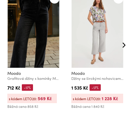
Moodo
Moodo
Grafitové džíny s kamínky Moodo
Džíny se širokými nohavicemi šedé Moodo
712 Kč
1 535 Kč
-17%
-17%
569 Kč
1 228 Kč
s kódem LETO20:
s kódem LETO20:
Běžná cena
858 Kč
Běžná cena
1 840 Kč