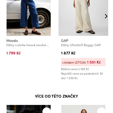
Moodo
GAP
Džíny culotte tmavě modré Moodo
Džíny UltraSoft Baggy GAP
1 799 Kč
1 877 Kč
1 501 Kč
s kódem LETO20:
Běžná cena
2 199 Kč
Nejnižší cena za posledních 30
dní: 1 539 Kč
VÍCE OD TÉTO ZNAČKY