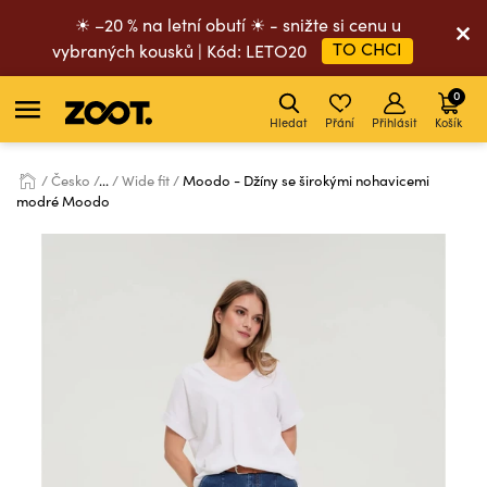
☀ –20 % na letní obutí ☀ - snižte si cenu u
TO CHCI
vybraných kousků | Kód: LETO20
0
Hledat
Přání
Přihlásit
Košík
Česko
...
Wide fit
Moodo - Džíny se širokými nohavicemi
modré Moodo