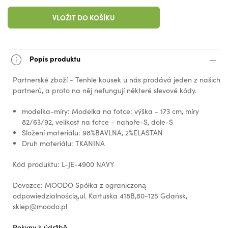
VLOŽIT DO KOŠÍKU
Popis produktu
Partnerské zboží - Tenhle kousek u nás prodává jeden z našich
partnerů, a proto na něj nefungují některé slevové kódy.
modelka-míry: Modelka na fotce: výška - 173 cm, míry
82/63/92, velikost na fotce - nahoře-S, dole-S
Složení materiálu: 98%BAVLNA, 2%ELASTAN
Druh materiálu: TKANINA
Kód produktu: L-JE-4900 NAVY
Dovozce: MOODO Spółka z ograniczoną
odpowiedzialnością,ul. Kartuska 418B,80-125 Gdańsk,
sklep@moodo.pl
Pokyny k údržbě