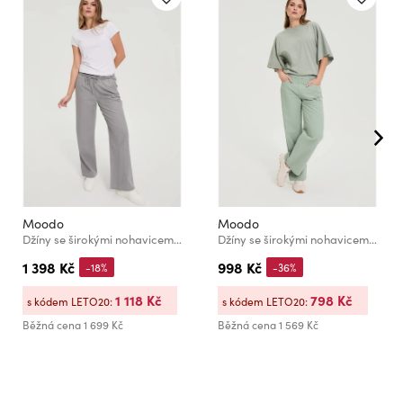
Moodo
Moodo
Džíny se širokými nohavicemi šedé Moodo
Džíny se širokými nohavicemi khaki Moodo
1 398 Kč
998 Kč
-18%
-36%
1 118 Kč
798 Kč
s kódem LETO20:
s kódem LETO20:
Běžná cena
1 699 Kč
Běžná cena
1 569 Kč