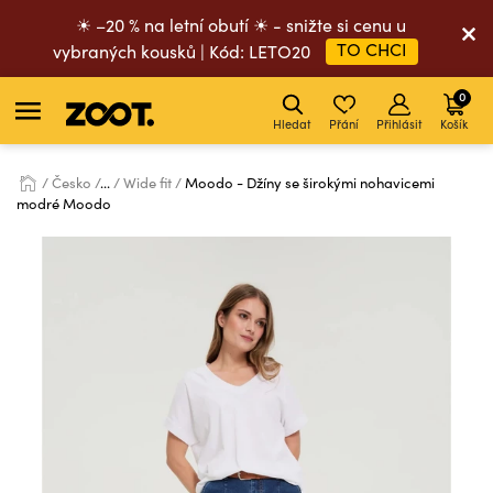
☀ –20 % na letní obutí ☀ - snižte si cenu u
TO CHCI
vybraných kousků | Kód: LETO20
0
Hledat
Přání
Přihlásit
Košík
Česko
...
Wide fit
Moodo - Džíny se širokými nohavicemi
modré Moodo