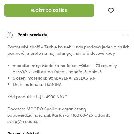
VLOŽIT DO KOŠÍKU
Popis produktu
Partnerské zboží - Tenhle kousek u nás prodává jeden z našich
partnerů, a proto na něj nefungují některé slevové kódy.
modelka-míry: Modelka na fotce: výška - 173 cm, míry
82/63/92, velikost na fotce - nahoře-S, dole-S
Složení materiálu: 98%BAVLNA, 2%ELASTAN
Druh materiálu: TKANINA
Kód produktu: L-JE-4900 NAVY
Dovozce: MOODO Spółka z ograniczoną
odpowiedzialnością,ul. Kartuska 418B,80-125 Gdańsk,
sklep@moodo.pl
Pokyny k údržbě