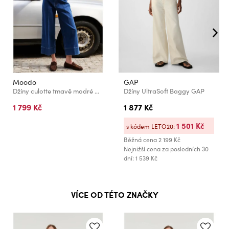
Moodo
GAP
Džíny culotte tmavě modré Moodo
Džíny UltraSoft Baggy GAP
1 799 Kč
1 877 Kč
1 501 Kč
s kódem LETO20:
Běžná cena
2 199 Kč
Nejnižší cena za posledních 30
dní: 1 539 Kč
VÍCE OD TÉTO ZNAČKY