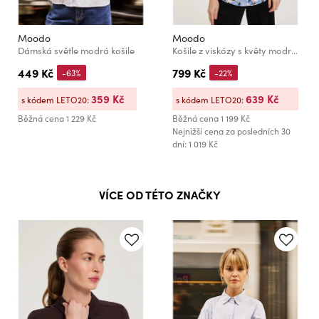
Moodo
Moodo
Dámská světle modrá košile
Košile z viskózy s květy modrá Moodo
449 Kč
799 Kč
-63%
-22%
359 Kč
639 Kč
s kódem LETO20:
s kódem LETO20:
Běžná cena
1 229 Kč
Běžná cena
1 199 Kč
Nejnižší cena za posledních 30
dní: 1 019 Kč
VÍCE OD TÉTO ZNAČKY