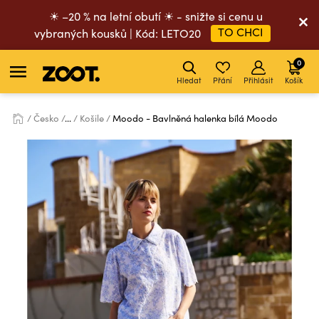
☀ –20 % na letní obutí ☀ - snižte si cenu u
TO CHCI
vybraných kousků | Kód: LETO20
0
Hledat
Přání
Přihlásit
Košík
Česko
...
Košile
Moodo - Bavlněná halenka bílá Moodo