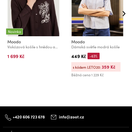
Novinka
Moodo
Moodo
Viskózová košile s hnědou aplikací Moodo
Dámská světle modrá košile
1 699 Kč
449 Kč
-63%
359 Kč
s kódem LETO20:
Běžná cena
1 229 Kč
+420 606 723 678
info@zoot.cz