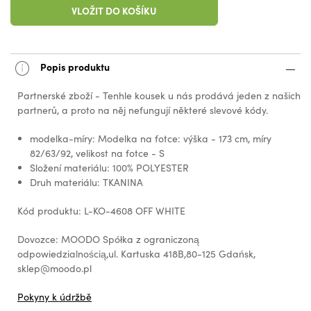
VLOŽIT DO KOŠÍKU
Popis produktu
Partnerské zboží - Tenhle kousek u nás prodává jeden z našich
partnerů, a proto na něj nefungují některé slevové kódy.
modelka-míry: Modelka na fotce: výška - 173 cm, míry
82/63/92, velikost na fotce - S
Složení materiálu: 100% POLYESTER
Druh materiálu: TKANINA
Kód produktu: L-KO-4608 OFF WHITE
Dovozce: MOODO Spółka z ograniczoną
odpowiedzialnością,ul. Kartuska 418B,80-125 Gdańsk,
sklep@moodo.pl
Pokyny k údržbě