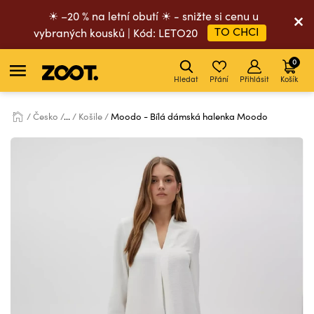
☀ –20 % na letní obutí ☀ - snižte si cenu u
TO CHCI
vybraných kousků | Kód: LETO20
0
Hledat
Přání
Přihlásit
Košík
Česko
...
Košile
Moodo - Bílá dámská halenka Moodo