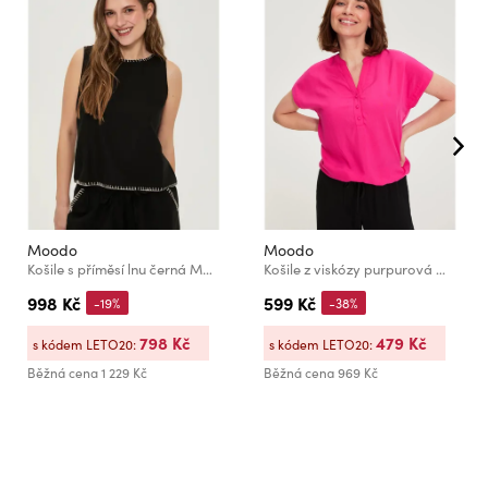
Moodo
Moodo
Košile s příměsí lnu černá Moodo
Košile z viskózy purpurová Moodo
998 Kč
599 Kč
-19%
-38%
798 Kč
479 Kč
s kódem LETO20:
s kódem LETO20:
Běžná cena
1 229 Kč
Běžná cena
969 Kč