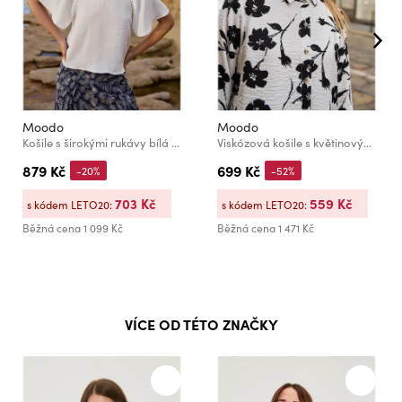
Moodo
Moodo
Košile s širokými rukávy bílá Moodo
Viskózová košile s květinovým vzorem bílá Moodo
879 Kč
699 Kč
-20%
-52%
703 Kč
559 Kč
s kódem LETO20:
s kódem LETO20:
Běžná cena
1 099 Kč
Běžná cena
1 471 Kč
VÍCE OD TÉTO ZNAČKY