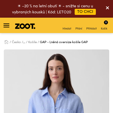
☀ –20 % na letní obutí ☀ - snižte si cenu u
TO CHCI
vybraných kousků | Kód: LETO20
0
Hledat
Přání
Přihlásit
Košík
Česko
...
Košile
GAP - Lněná oversize košile GAP