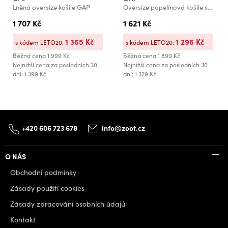
Lněná oversize košile GAP
Oversize popelínová košile s logem Big Shirt GAP
1 707 Kč
1 621 Kč
1 365 Kč
1 296 Kč
s kódem LETO20:
s kódem LETO20:
Běžná cena
1 999 Kč
Běžná cena
1 899 Kč
Nejnižší cena za posledních 30
Nejnižší cena za posledních 30
dní: 1 399 Kč
dní: 1 329 Kč
+420 606 723 678
info@zoot.cz
O NÁS
Obchodní podmínky
Zásady použití cookies
Zásady zpracování osobních údajů
Kontakt