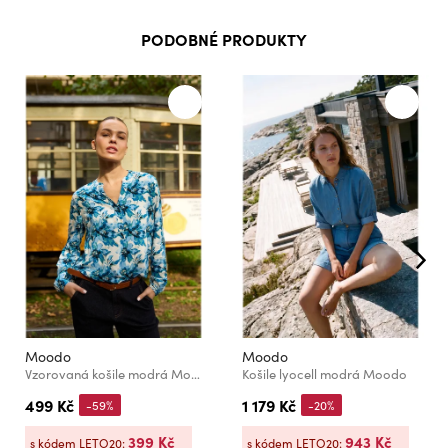
PODOBNÉ PRODUKTY
Moodo
Moodo
Vzorovaná košile modrá Moodo
Košile lyocell modrá Moodo
499 Kč
1 179 Kč
-59%
-20%
399 Kč
943 Kč
s kódem LETO20:
s kódem LETO20: