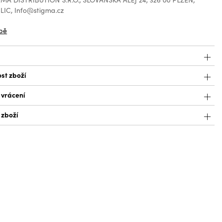
IC, Info@stigma.cz
bě
st zboží
 vrácení
 zboží