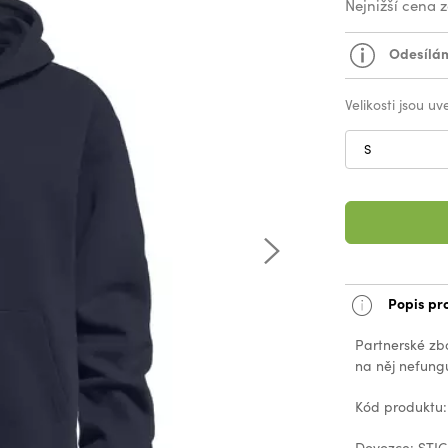
Nejnižší cena 
Odesílám
Velikosti jsou u
S
Popis pr
Partnerské zb
na něj nefungu
Kód produktu
Dovozce: STIG