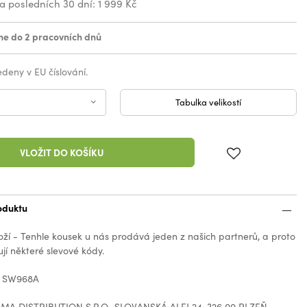
za posledních 30 dní:
1 999 Kč
e do 2 pracovních dnů
vedeny v EU číslování.
Tabulka velikostí
VLOŽIT DO KOŠÍKU
oduktu
oží - Tenhle kousek u nás prodává jeden z našich partnerů, a proto
jí některé slevové kódy.
: SW968A
MA DISTRIBUTION S.R.O., SLOVANSKÁ ALEJ 24, 326 00 PLZEŇ,