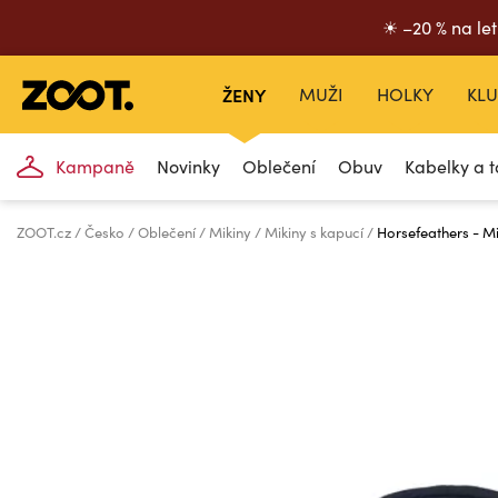
☀ –20 % na let
ŽENY
MUŽI
HOLKY
KLU
Kampaně
Novinky
Oblečení
Obuv
Kabelky a t
ZOOT.cz
Česko
Oblečení
Mikiny
Mikiny s kapucí
Horsefeathers - Mi