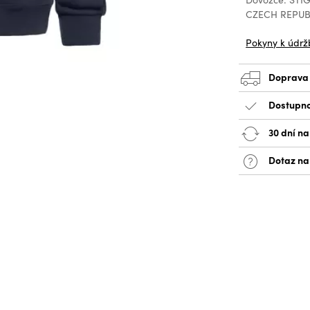
CZECH REPUBL
Pokyny k údrž
Doprava
Dostupno
30 dní na
Dotaz na