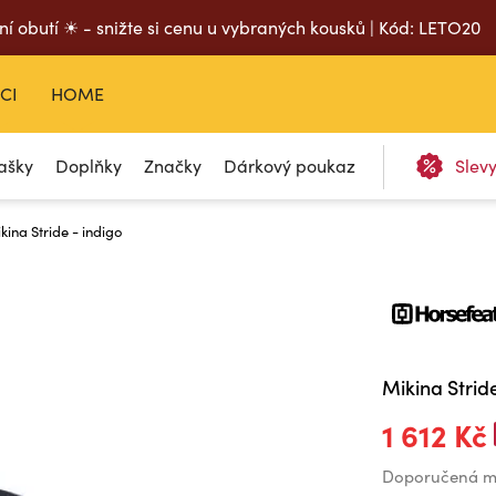
ní obutí ☀ - snižte si cenu u vybraných kousků | Kód: LETO20
CI
HOME
ašky
Doplňky
Značky
Dárkový poukaz
Slev
kina Stride - indigo
Mikina Stride
1 612 Kč
Doporučená m