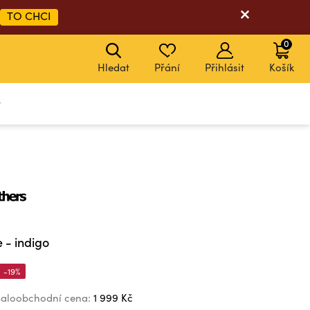
TO CHCI
0
Hledat
Přání
Přihlásit
Košík
y
 - indigo
-19%
aloobchodní cena:
1 999 Kč