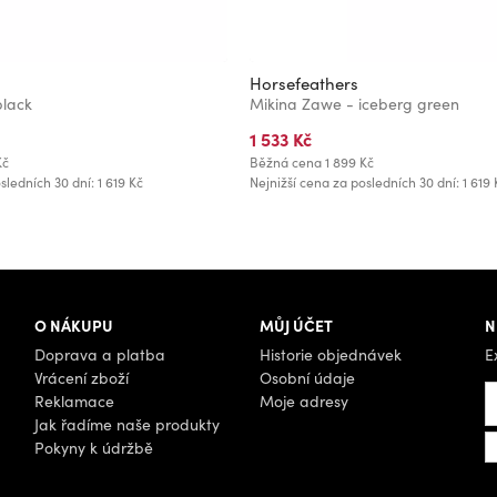
Horsefeathers
black
Mikina Zawe - iceberg green
1 533 Kč
Kč
Běžná cena
1 899 Kč
sledních 30 dní: 1 619 Kč
Nejnižší cena za posledních 30 dní: 1 619 
O NÁKUPU
MŮJ ÚČET
N
Doprava a platba
Historie objednávek
E
Vrácení zboží
Osobní údaje
Reklamace
Moje adresy
Jak řadíme naše produkty
Pokyny k údržbě