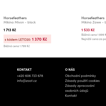
Horsefeathers
Horsefeathers
Mikina Mivon - black
Mikina Zawe - 
1 713 Kč
1 533 Kč
Běžná cena
1 899 
1 370 Kč
Nejnižší cena za po
s kódem LETO20:
Běžná cena
1 799 Kč
KONTAKT
O NÁS
+420 606 723 678
Obchodní podmínky
info@zoot.cz
Zásady použití cookies
Zásady zpracování
osobních údajů
Kontakt