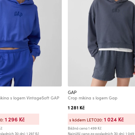
GAP
ikina s logem VintageSoft GAP
Crop mikina s logem Gap
1 281 Kč
1 296 Kč
1 024 Kč
20:
s kódem LETO20:
Kč
Běžná cena
1 499 Kč
sledních 30 dní: 1 297 Kč
Nejnižší cena za posledních 30 dní: 1 049