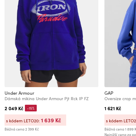
Under Armour
GAP
Dámská mikina Under Armour Pjt Rck IP FZ
Oversize crop m
2 049 Kč
1 621 Kč
-15%
1 639 Kč
s kódem LETO20:
s kódem LETO
Běžná cena
2 399 Kč
Běžná cena
1 899 
Nejnižší cena za po