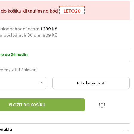
LETO20
 do košíku kliknutím na kód
aloobchodní cena:
1 299 Kč
za posledních 30 dní:
909 Kč
e do 24 hodin
vedeny v EU číslování.
Tabulka velikostí
VLOŽIT DO KOŠÍKU
oduktu