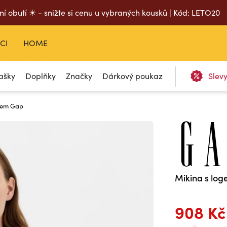
ní obutí ☀ - snižte si cenu u vybraných kousků | Kód: LETO20
CI
HOME
ašky
Doplňky
Značky
Dárkový poukaz
Slev
ogem Gap
Mikina s lo
908 Kč