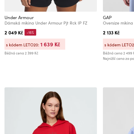
Under Armour
GAP
Dámská mikina Under Armour Pjt Rck IP FZ
Oversize mikina
2 049 Kč
2 133 Kč
-15%
1 639 Kč
s kódem LETO20:
s kódem LETO
Běžná cena
2 399 Kč
Běžná cena
2 499 
Nejnižší cena za po