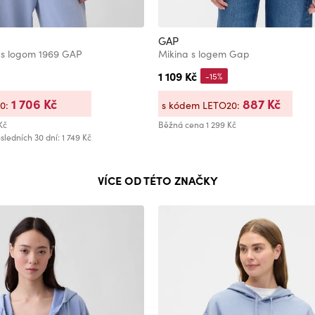
GAP
 s logom 1969 GAP
Mikina s logem Gap
1 109 Kč
-15%
1 706 Kč
887 Kč
20:
s kódem LETO20:
Kč
Běžná cena
1 299 Kč
sledních 30 dní: 1 749 Kč
VÍCE OD TÉTO ZNAČKY