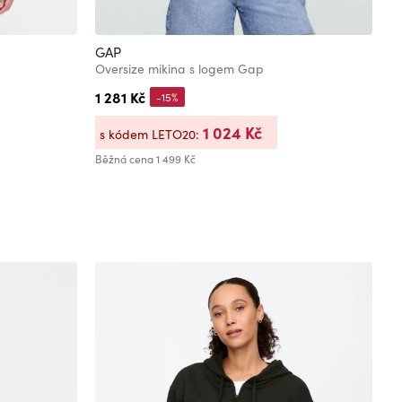
GAP
G
Oversize mikina s logem Gap
M
1 281 Kč
1
-15%
1 024 Kč
s kódem LETO20:
s
Běžná cena
1 499 Kč
Bě
Ne