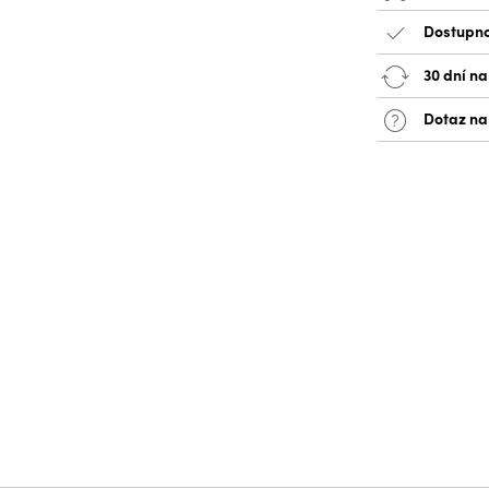
Dostupno
30 dní na
Dotaz na