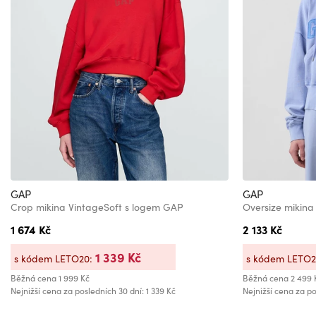
GAP
GAP
Crop mikina VintageSoft s logem GAP
Oversize mikina
1 674 Kč
2 133 Kč
1 339 Kč
s kódem LETO20:
s kódem LETO
Běžná cena
1 999 Kč
Běžná cena
2 499 
Nejnižší cena za posledních 30 dní: 1 339 Kč
Nejnižší cena za po