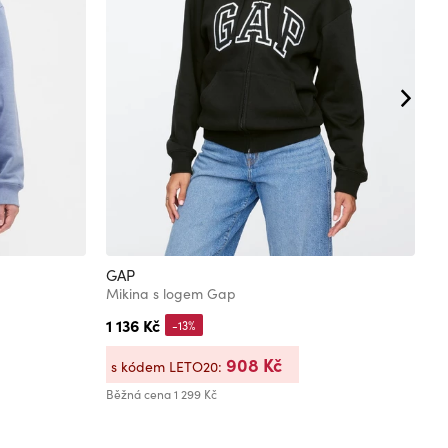
GAP
G
Mikina s logem Gap
O
1 136 Kč
1
-13%
908 Kč
s kódem LETO20:
s
Běžná cena
1 299 Kč
Bě