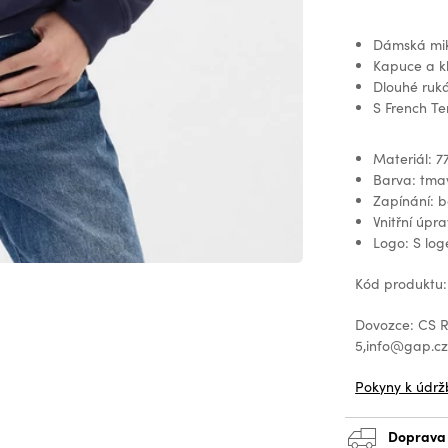
Dámská mik
Kapuce a k
Dlouhé ruká
S French Ter
Materiál: 7
Barva: tm
Zapínání: b
Vnitřní úpr
Logo: S lo
Kód produktu:
Dovozce: CS Re
5,info@gap.c
Pokyny k údrž
Doprava