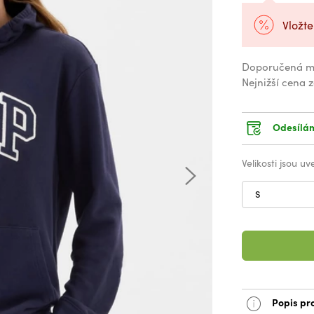
Vložte
Doporučená m
Nejnižší cena 
Odesílám
Velikosti jsou u
S
Popis pr