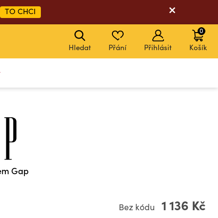
TO CHCI
0
Hledat
Přání
Přihlásit
Košík
y
gem Gap
1 136 Kč
Bez kódu