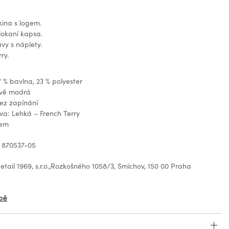
ina s logem.
lokaní kapsa.
vy s náplety.
ry.
7 % bavlna, 23 % polyester
avě modrá
ez zapínání
ava: Lehká – French Terry
gem
 870537-05
tail 1969, s.r.o.,Rozkošného 1058/3, Smíchov, 150 00 Praha
z
bě