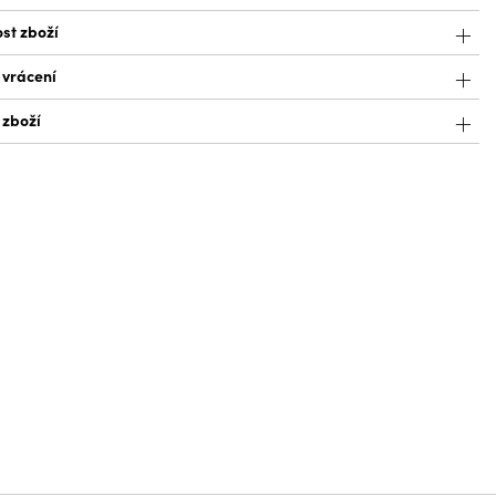
st zboží
 vrácení
 zboží