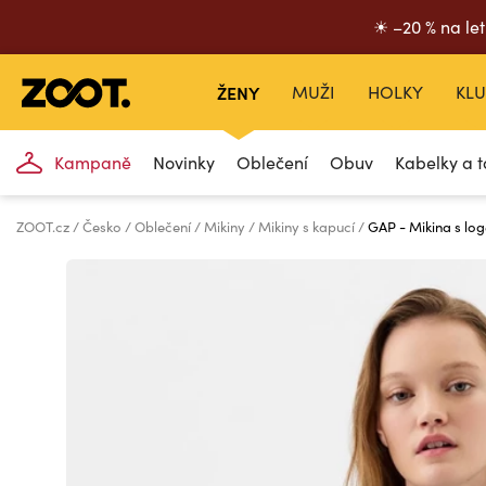
☀ –20 % na let
ŽENY
MUŽI
HOLKY
KLU
Kampaně
Novinky
Oblečení
Obuv
Kabelky a t
ZOOT.cz
Česko
Oblečení
Mikiny
Mikiny s kapucí
GAP - Mikina s l