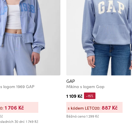
GAP
 s logom 1969 GAP
Mikina s logem Gap
1 109 Kč
-15%
1 706 Kč
887 Kč
20:
s kódem LETO20:
Kč
Běžná cena
1 299 Kč
sledních 30 dní: 1 749 Kč