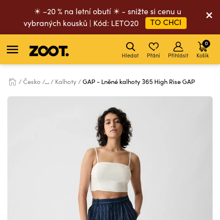
☀ –20 % na letní obutí ☀ - snižte si cenu u
TO CHCI
vybraných kousků | Kód: LETO20
0
Hledat
Přání
Přihlásit
Košík
Česko
...
Kalhoty
GAP - Lněné kalhoty 365 High Rise GAP