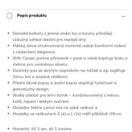
Popis produktu
Dámské kalhoty z jemné směsi lnu a bavlny přinášejí
vzdušný vzhled ideální pro teplejší dny.
Měkký, lehce strukturovaný materiál nabízí komfortní nošení
s nádechem elegance.
Střih Classic padne přirozeně v pase a volně kopíruje boky a
stehna pro uvolněnou siluetu.
Elastický pas se skrytým zapínáním na háček a zip zajišťuje
čistou linii a snadné oblékání.
Přední šikmé kapsy a zadní kapsy doplňují funkčnost a
jednoduchý design.
Skvělý základ pro letní šatník – kombinovatelný s lněnou
košilí, topem i lehkým svetrem.
Modelka Mette Linturi má na sobě velikost 4.
Modelky ve velikostech S (4) a L (14) měří přibližně 178 cm.
Materiál: 55 % len, 45 % bavlna