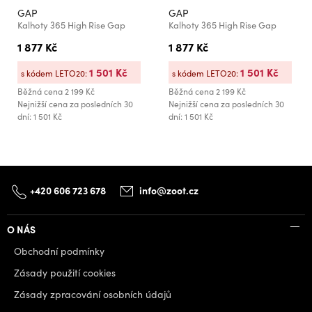
GAP
GAP
Kalhoty 365 High Rise Gap
Kalhoty 365 High Rise Gap
1 877 Kč
1 877 Kč
1 501 Kč
1 501 Kč
s kódem LETO20:
s kódem LETO20:
Běžná cena
2 199 Kč
Běžná cena
2 199 Kč
Nejnižší cena za posledních 30
Nejnižší cena za posledních 30
dní: 1 501 Kč
dní: 1 501 Kč
+420 606 723 678
info@zoot.cz
O NÁS
Obchodní podmínky
Zásady použití cookies
Zásady zpracování osobních údajů