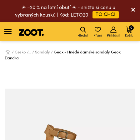
☀ –20 % na letní obutí ☀ - snižte si cenu u
TO CHCI
vybraných kousků | Kód: LETO20
0
Hledat
Přání
Přihlásit
Košík
Česko
...
Sandály
Geox - Hnědé dámské sandály Geox
Dandra