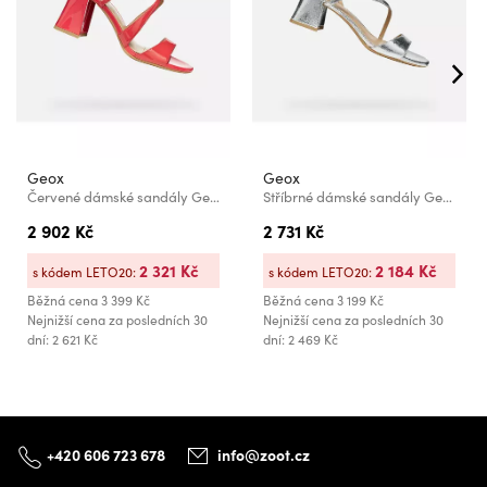
Geox
Geox
Červené dámské sandály Geox New Eraklia 80 T01
Stříbrné dámské sandály Geox New Eraklia 50 T01
2 902 Kč
2 731 Kč
2 321 Kč
2 184 Kč
s kódem LETO20:
s kódem LETO20:
Běžná cena
3 399 Kč
Běžná cena
3 199 Kč
Nejnižší cena za posledních 30
Nejnižší cena za posledních 30
dní: 2 621 Kč
dní: 2 469 Kč
+420 606 723 678
info@zoot.cz