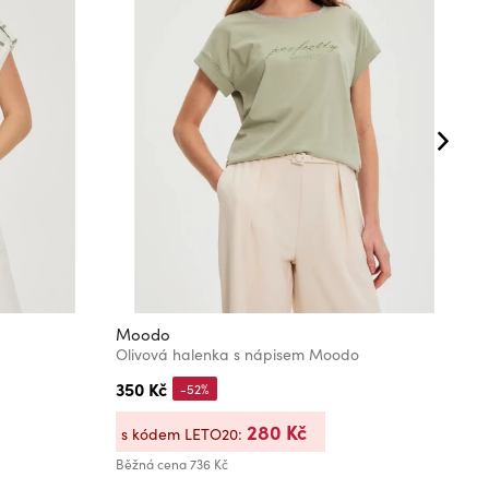
Moodo
M
Olivová halenka s nápisem Moodo
B
350 Kč
3
-52%
280 Kč
s kódem LETO20:
s
Běžná cena
736 Kč
Bě