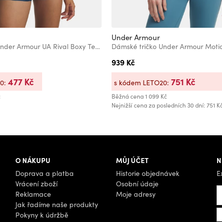
Under Armour
Dámské tričko Under Armour UA Rival Boxy Tee Solid
Dámské tričko Under Armour Moti
939 Kč
477 Kč
751 Kč
20:
s kódem LETO20:
č
Běžná cena
1 099 Kč
Nejnižší cena za posledních 30 dní: 751 K
O NÁKUPU
MŮJ ÚČET
N
Doprava a platba
Historie objednávek
E
Vrácení zboží
Osobní údaje
Reklamace
Moje adresy
Jak řadíme naše produkty
Pokyny k údržbě