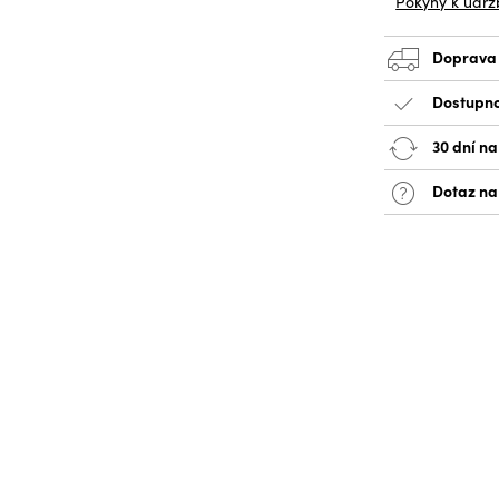
Pokyny k údrž
Doprava
Dostupno
30 dní na
Dotaz na