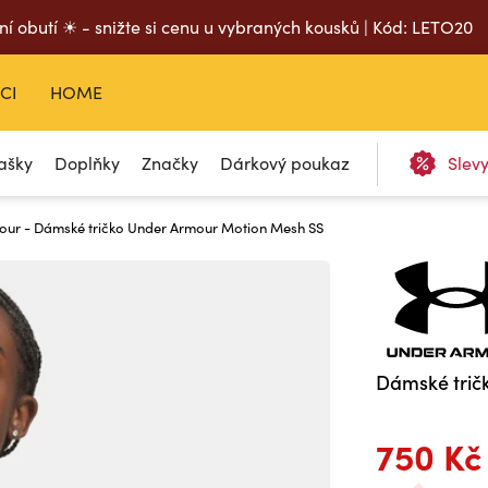
ní obutí ☀ - snižte si cenu u vybraných kousků | Kód: LETO20
CI
HOME
ašky
Doplňky
Značky
Dárkový poukaz
Slev
our - Dámské tričko Under Armour Motion Mesh SS
Dámské trič
750 Kč