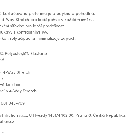
 kartáčovaná pletenina je prodyšná a pohodlná.
e 4-Way Stretch pro lepší pohyb v každém směru.
kční síťoviny pro lepší prodyšnost.
ukávy s kontrastními švy.
 kontroly zápachu minimalizuje zápach.
2% Polyester,18% Elastane
ená
e: 4-Way Stretch
nk
ová kolekce
ací o 4-Way Stretch
 6011045-709
tribution s.r.o., U Hvězdy 1451/4 162 00, Praha 6, Česká Republika,
ution.cz