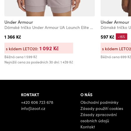
Under Armour
Under Armour
Dámské tričko Under Armour UA Launch Elite Shortsleeve
1 366 Kč
597 Kč
-15%
1 092 Kč
s kódem LETO20:
s kódem LETO
Běžná cena
1 599 Kč
Běžná cena
699 K
Nejnižší cena za posledních 30 dní: 1 439 Kč
KONTAKT
O NÁS
+420 606 723 678
Obchodní podmínky
info@zoot.cz
Zásady použití cookies
Zásady zpracování
osobních údajů
Kontakt