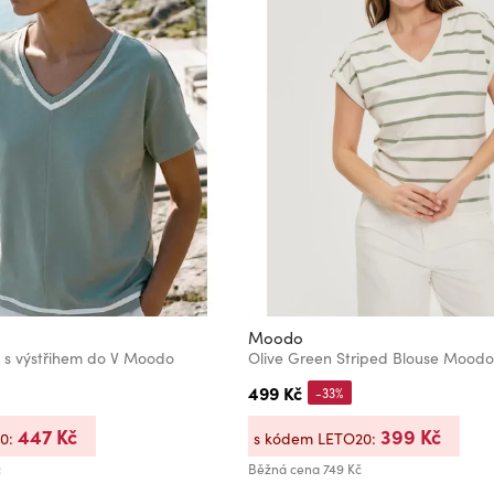
Moodo
 s výstřihem do V Moodo
Olive Green Striped Blouse Moodo
499 Kč
-33%
447 Kč
399 Kč
20:
s kódem LETO20:
č
Běžná cena
749 Kč