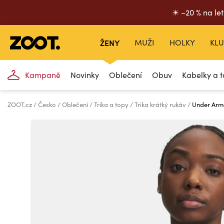
☀ –20 % na let
ŽENY
MUŽI
HOLKY
KLU
Kampaně
Novinky
Oblečení
Obuv
Kabelky a t
ZOOT.cz
Česko
Oblečení
Trika a topy
Trika krátký rukáv
Under Arm