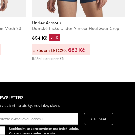
Under Armour
U
on Mesh SS
Dámské tričko Under Armour HeatGear Crop Mock SS
D
854 Kč
6
-15%
683 Kč
s kódem LETO20:
s
Běžná cena
999 Kč
Bě
č
Ne
EWSLETTER
xkluzivní nabídky, novinky, slevy.
Souhlasím se zpracováním osobních údajů.
Více informací naleznete
zde