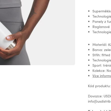
Superměkká
Technologi
Panely z fun
Raglanové r
Technologie
Materiál: 8
Barva: zel
Střih: fitted
Technologi
Sport: tréni
Kolekce: N
Více inform
Kód produktu:
Dovozce: USDis
info@usdistrib