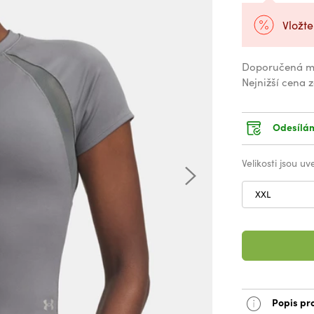
Vložte
Doporučená m
Nejnižší cena 
Odesílám
Velikosti jsou u
XXL
Popis pr