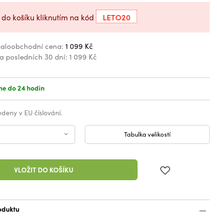
LETO20
 do košíku kliknutím na kód
aloobchodní cena:
1 099 Kč
za posledních 30 dní:
1 099 Kč
e do 24 hodin
vedeny v EU číslování.
Tabulka velikostí
VLOŽIT DO KOŠÍKU
oduktu