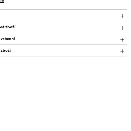
bě
st zboží
 vrácení
 zboží