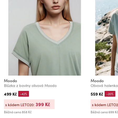
Moodo
Moodo
Blůzka z bavlny olivová Moodo
Olivová halenka
499 Kč
559 Kč
-42%
-20%
399 Kč
s kódem LETO20:
s kódem LETO
Běžná cena
858 Kč
Běžná cena
699 K