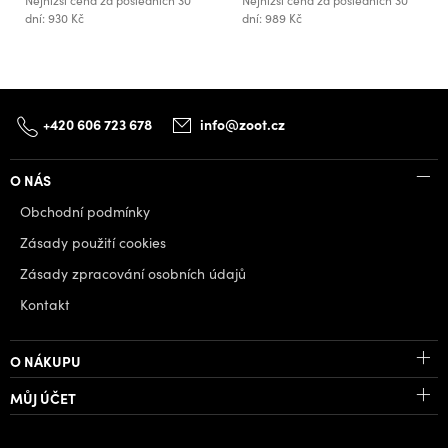
Nejnižší cena za posledních 30
Nejnižší cena za posledních 30
dní: 930 Kč
dní: 989 Kč
+420 606 723 678
info@zoot.cz
O NÁS
Obchodní podmínky
Zásady použití cookies
Zásady zpracování osobních údajů
Kontakt
O NÁKUPU
MŮJ ÚČET