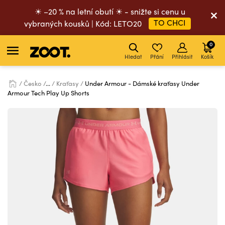
☀ –20 % na letní obutí ☀ - snižte si cenu u
TO CHCI
vybraných kousků | Kód: LETO20
0
Hledat
Přání
Přihlásit
Košík
Česko
...
Kraťasy
Under Armour - Dámské kraťasy Under
Armour Tech Play Up Shorts