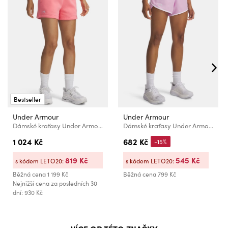
Bestseller
Under Armour
Under Armour
Dámské kraťasy Under Armour Rival Fleece Short-PNK
Dámské kraťasy Under Armour UA Fly By 3'' Shorts
1 024 Kč
682 Kč
-15%
819 Kč
545 Kč
s kódem LETO20:
s kódem LETO20:
Běžná cena
1 199 Kč
Běžná cena
799 Kč
Nejnižší cena za posledních 30
dní: 930 Kč