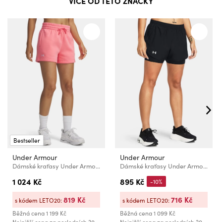
VÍCE OD TÉTO ZNAČKY
Bestseller
Under Armour
Under Armour
Dámské kraťasy Under Armour Rival Fleece Short-PNK
Dámské kraťasy Under Armour UA Fly By 2-in-1 Shorts
1 024 Kč
895 Kč
-10%
819 Kč
716 Kč
s kódem LETO20:
s kódem LETO20:
Běžná cena
1 199 Kč
Běžná cena
1 099 Kč