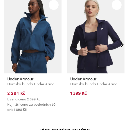
Under Armour
Under Armour
Dámská bunda Under Armour Unstoppable Wvn FZ
Dámská bunda Under Armour Motion Jacket EMEA
2 294 Kč
1 399 Kč
Běžná cena
2 699 Kč
Nejnižší cena za posledních 30
dní: 1 898 Kč
VÍCE OD TÉTO ZNAČKY