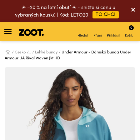
☀ –20 % na letní obutí ☀ - snižte si cenu u
TO CHCI
vybraných kousků | Kód: LETO20
0
Hledat
Přání
Přihlásit
Košík
Česko
...
Lehké bundy
Under Armour - Dámská bunda Under
Armour UA Rival Woven Jkt HD