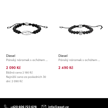
Diesel
Diesel
Pánský náramek s achátem Diesel Oval D Logo DX1434040
Pánský náramek s achátem Diesel NA DX1381040
2 090 Kč
2 490 Kč
Běžná cena
2 190 Kč
Nejnižší cena za posledních 30
dní: 2 090 Kč
+420 606 723 678
info@zoot.cz