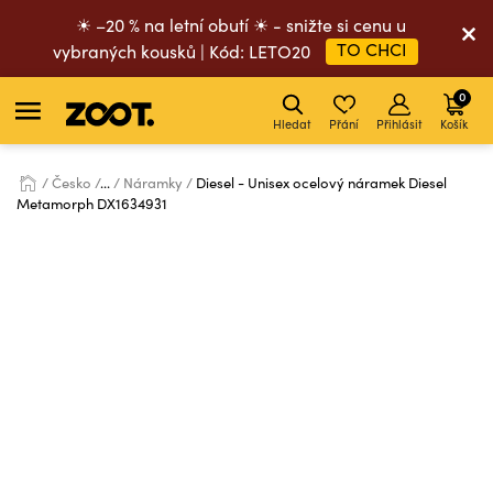
☀ –20 % na letní obutí ☀ - snižte si cenu u
TO CHCI
vybraných kousků | Kód: LETO20
0
Hledat
Přání
Přihlásit
Košík
Česko
...
Náramky
Diesel - Unisex ocelový náramek Diesel
Metamorph DX1634931