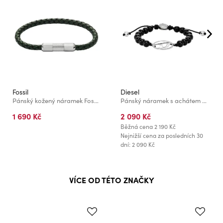
Fossil
Diesel
Pánský kožený náramek Fossil Machine JF04919040
Pánský náramek s achátem Diesel Oval D Logo DX1434040
1 690 Kč
2 090 Kč
Běžná cena
2 190 Kč
Nejnižší cena za posledních 30
dní: 2 090 Kč
VÍCE OD TÉTO ZNAČKY