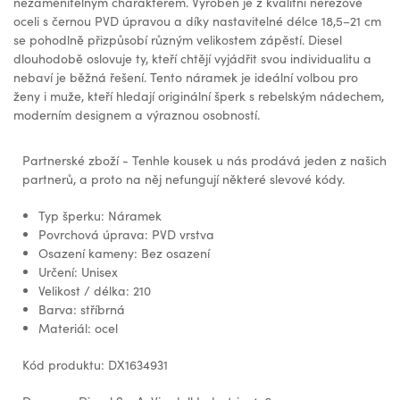
nezaměnitelným charakterem. Vyroben je z kvalitní nerezové
oceli s černou PVD úpravou a díky nastavitelné délce 18,5–21 cm
se pohodlně přizpůsobí různým velikostem zápěstí. Diesel
dlouhodobě oslovuje ty, kteří chtějí vyjádřit svou individualitu a
nebaví je běžná řešení. Tento náramek je ideální volbou pro
ženy i muže, kteří hledají originální šperk s rebelským nádechem,
moderním designem a výraznou osobností.
Partnerské zboží - Tenhle kousek u nás prodává jeden z našich
partnerů, a proto na něj nefungují některé slevové kódy.
Typ šperku: Náramek
Povrchová úprava: PVD vrstva
Osazení kameny: Bez osazení
Určení: Unisex
Velikost / délka: 210
Barva: stříbrná
Materiál: ocel
Kód produktu: DX1634931