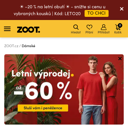
☀ –20 % na letní obutí ☀ - snižte si cenu u
TO CHCI
vybraných kousků | Kód: LETO20
0
Hledat
Přání
Přihlásit
Košík
ZOOT.cz
Dámské