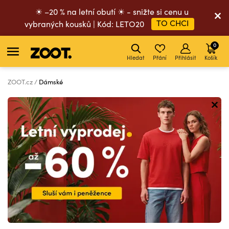
☀ –20 % na letní obutí ☀ - snižte si cenu u
TO CHCI
vybraných kousků | Kód: LETO20
0
Hledat
Přání
Přihlásit
Košík
ZOOT.cz
Dámské