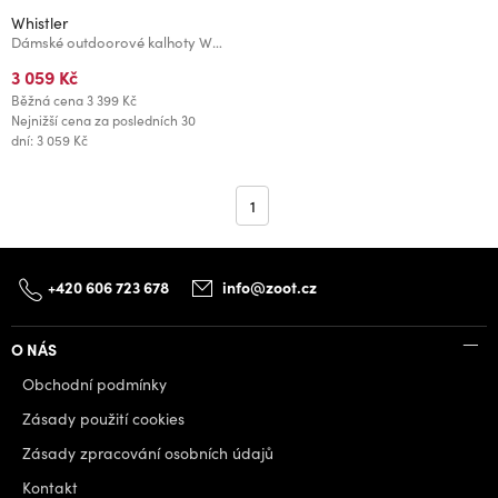
Whistler
Dámské outdoorové kalhoty Whistler KODIAK
3 059 Kč
Běžná cena
3 399 Kč
Nejnižší cena za posledních 30
dní: 3 059 Kč
1
+420 606 723 678
info@zoot.cz
O NÁS
Obchodní podmínky
Zásady použití cookies
Zásady zpracování osobních údajů
Kontakt