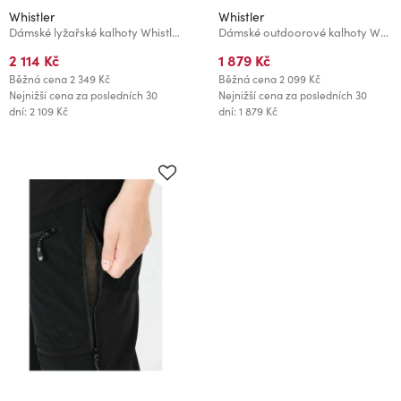
Whistler
Whistler
Dámské lyžařské kalhoty Whistler DRIZZLE
Dámské outdoorové kalhoty Whistler NAIA
2 114 Kč
1 879 Kč
Běžná cena
2 349 Kč
Běžná cena
2 099 Kč
Nejnižší cena za posledních 30
Nejnižší cena za posledních 30
dní: 2 109 Kč
dní: 1 879 Kč