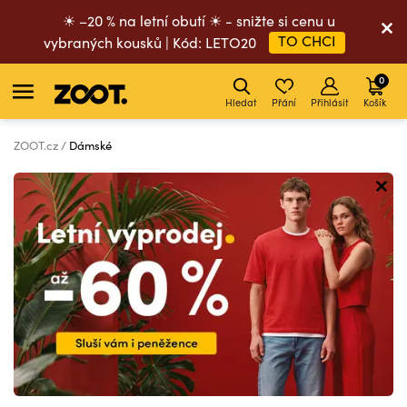
☀ –20 % na letní obutí ☀ - snižte si cenu u
TO CHCI
vybraných kousků | Kód: LETO20
0
Hledat
Přání
Přihlásit
Košík
ZOOT.cz
Dámské