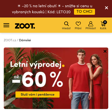
☀ –20 % na letní obutí ☀ - snižte si cenu u
TO CHCI
vybraných kousků | Kód: LETO20
0
Hledat
Přání
Přihlásit
Košík
ZOOT.cz
Dámské