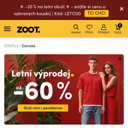
☀ –20 % na letní obutí ☀ - snižte si cenu u
TO CHCI
vybraných kousků | Kód: LETO20
0
Hledat
Přání
Přihlásit
Košík
ZOOT.cz
Dámské