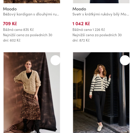
Moodo
Moodo
Béžový kardigan s dlouhými rukávy se zvířecím vzorem Moodo
Svetr s krátkými rukávy bílý Moodo
709 Kč
1 042 Kč
Běžná cena
835 Kč
Běžná cena
1 226 Kč
Nejnižší cena za posledních 30
Nejnižší cena za posledních 30
dní: 602 Kč
dní: 872 Kč