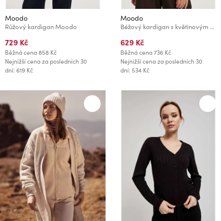
Moodo
Moodo
Růžový kardigan Moodo
Béžový kardigan s květinovým vzorem Moodo
729 Kč
629 Kč
Běžná cena
858 Kč
Běžná cena
736 Kč
Nejnižší cena za posledních 30
Nejnižší cena za posledních 30
dní: 619 Kč
dní: 534 Kč