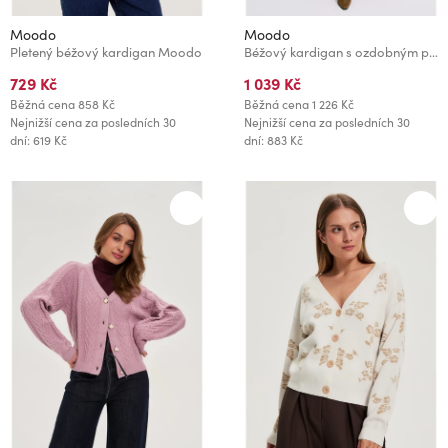
Moodo
Moodo
Pletený béžový kardigan Moodo
Béžový kardigan s ozdobným pletencem Moodo
729 Kč
1 039 Kč
Běžná cena
858 Kč
Běžná cena
1 226 Kč
Nejnižší cena za posledních 30
Nejnižší cena za posledních 30
dní: 619 Kč
dní: 883 Kč