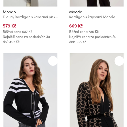
Moodo
Moodo
Dlouhý kardigan s kapsami pískový Moodo
Kardigan s kapsami Moodo
579 Kč
669 Kč
Běžná cena
687 Kč
Běžná cena
785 Kč
Nejnižší cena za posledních 30
Nejnižší cena za posledních 30
dní: 492 Kč
dní: 568 Kč