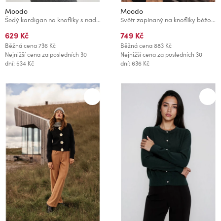
Moodo
Moodo
Šedý kardigan na knoflíky s nadýchnutými rukávy Moodo
Světr zapínaný na knoflíky béžový Moodo
629 Kč
749 Kč
Běžná cena
736 Kč
Běžná cena
883 Kč
Nejnižší cena za posledních 30
Nejnižší cena za posledních 30
dní: 534 Kč
dní: 636 Kč