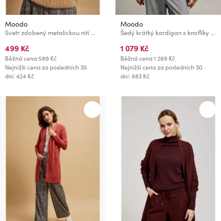
Moodo
Moodo
Svetr zdobený metalickou nití Moodo
Šedý krátký kardigan s knoflíky Moodo
499 Kč
1 079 Kč
Běžná cena
589 Kč
Běžná cena
1 269 Kč
Nejnižší cena za posledních 30
Nejnižší cena za posledních 30
dní: 424 Kč
dní: 683 Kč