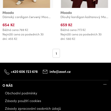
Moodo
Moodo
Dámský cardigan červený Moodo
Dlouhý kardigan kaštanový Moodo
654 Kč
659 Kč
Běžná cena
769 Kč
Běžná cena
773 Kč
Nejnižší cena za posledních 30
Nejnižší cena za posledních 30
dní: 455 Kč
dní: 560 Kč
1
+420 606 723 678
info@zoot.cz
O NÁS
Obchodní podmínky
Zásady použití cookies
Zásady zpracování osobních údajů