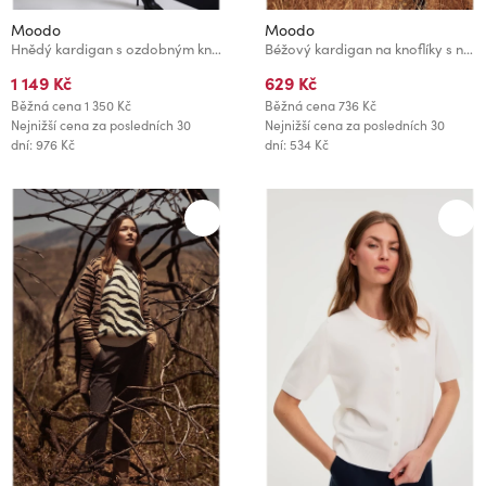
Moodo
Moodo
Hnědý kardigan s ozdobným knoflíkem Moodo
Béžový kardigan na knoflíky s nadýchnutými rukávy Moodo
1 149 Kč
629 Kč
Běžná cena
1 350 Kč
Běžná cena
736 Kč
Nejnižší cena za posledních 30
Nejnižší cena za posledních 30
dní: 976 Kč
dní: 534 Kč