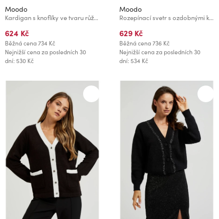
Moodo
Moodo
Kardigan s knoflíky ve tvaru růže červený Moodo
Rozepínací svetr s ozdobnými knoflíky bílý Moodo
624 Kč
629 Kč
Běžná cena
734 Kč
Běžná cena
736 Kč
Nejnižší cena za posledních 30
Nejnižší cena za posledních 30
dní: 530 Kč
dní: 534 Kč