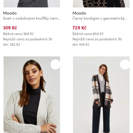
Moodo
Moodo
Svetr s ozdobnými knoflíky černý Moodo
Černý kardigan s geometrickým vzorem Moodo
309 Kč
729 Kč
Běžná cena
368 Kč
Běžná cena
858 Kč
Nejnižší cena za posledních 30
Nejnižší cena za posledních 30
dní: 262 Kč
dní: 619 Kč