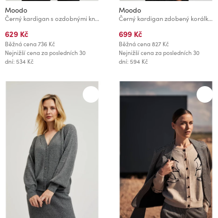
Moodo
Moodo
Černý kardigan s ozdobnými knoflíky a dlouhými rukávy Moodo
Černý kardigan zdobený korálky Moodo
629 Kč
699 Kč
Běžná cena
736 Kč
Běžná cena
827 Kč
Nejnižší cena za posledních 30
Nejnižší cena za posledních 30
dní: 534 Kč
dní: 594 Kč