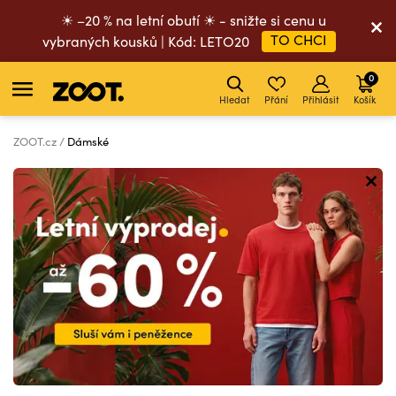
☀ –20 % na letní obutí ☀ - snižte si cenu u
TO CHCI
vybraných kousků | Kód: LETO20
0
Hledat
Přání
Přihlásit
Košík
ZOOT.cz
Dámské