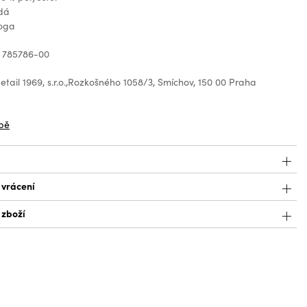
dá
loga
: 785786-00
tail 1969, s.r.o.,Rozkošného 1058/3, Smíchov, 150 00 Praha
z
bě
 vrácení
 zboží