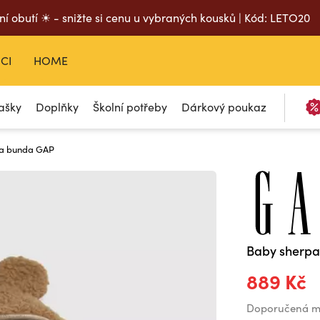
ní obutí ☀ - snižte si cenu u vybraných kousků | Kód: LETO20
CI
HOME
ašky
Doplňky
Školní potřeby
Dárkový poukaz
pa bunda GAP
Baby sherp
889 Kč
Doporučená m