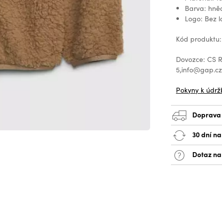
Barva: hně
Logo: Bez 
Kód produktu
Dovozce: CS Re
5,info@gap.c
Pokyny k údrž
Doprava
30 dní na
Dotaz na