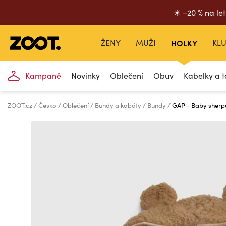
☀ –20 % na let
ŽENY
MUŽI
HOLKY
KLU
Kampaně
Novinky
Oblečení
Obuv
Kabelky a t
ZOOT.cz
Česko
Oblečení
Bundy a kabáty
Bundy
GAP - Baby sher