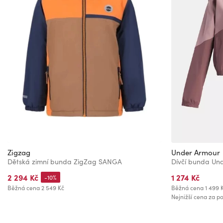
Zigzag
Under Armour
Dětská zimní bunda ZigZag SANGA
2 294 Kč
1 274 Kč
-10%
Běžná cena
2 549 Kč
Běžná cena
1 499 
Nejnižší cena za po