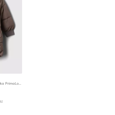
Baby prošívaná nepromokavá parka PrimaLoft® GAP
 Kč