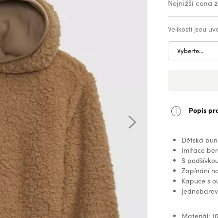
Nejnižší cena 
Velikosti jsou u
Vyberte...
Popis pr
Dětská bun
Imitace be
S podšívkou
Zapínání na
Kapuce s ou
Jednobarev
Materiál: 1