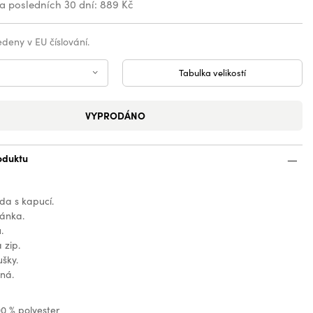
za posledních 30 dní:
889 Kč
vedeny v EU číslování.
Tabulka velikostí
VYPRODÁNO
oduktu
da s kapucí.
ránka.
.
 zip.
šky.
ná.
00 % polyester