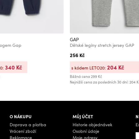
GAP
 logem Gap
Dětské legíny stretch jersey GAP
256 Kč
340 Kč
204 Kč
20:
s kódem LETO20:
č
Běžná cena
299 Kč
Nejnižší cena za posledních 30 dní: 204 K
O NÁKUPU
MŮJ ÚČET
N
Doprava a platba
Historie objednávek
E
Vrácení zboží
Osobní údaje
Reklamace
Moje adresy