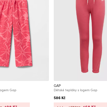
GAP
 logem Gap
Dětské tepláky s logem Gap
586 Kč
408 Kč
468 Kč