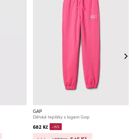
GAP
G
Dětské tepláky s logem Gap
B
682 Kč
7
-15%
545 Kč