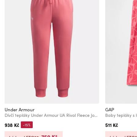
Under Armour
GAP
Dívčí tepláky Under Armour UA Rival Fleece Joggers-PNK
Baby tepláky s
938 Kč
511 Kč
-15%
750 Kč