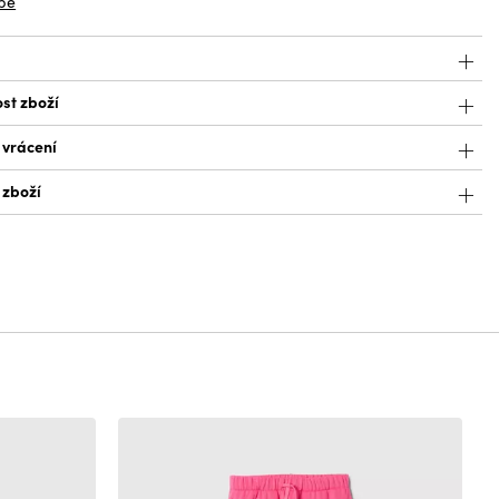
bě
st zboží
 vrácení
 zboží