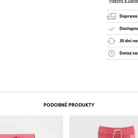
Pokyny k údrž
Doprava
Dostupno
30 dní na
Dotaz na
PODOBNÉ PRODUKTY