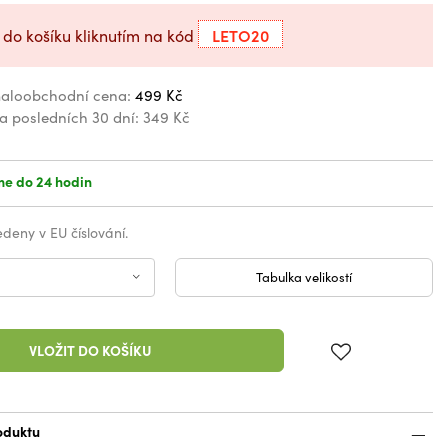
LETO20
 do košíku kliknutím na kód
aloobchodní cena:
499 Kč
za posledních 30 dní:
349 Kč
e do 24 hodin
vedeny v EU číslování.
Tabulka velikostí
VLOŽIT DO KOŠÍKU
oduktu