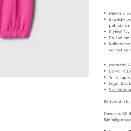
Měkké a poh
Elastický pa
pohodlné n
Stylové švy
Pružné manž
Kalhoty maj
volnost poh
Materiál: 7
Barva: růž
Vnitřní úpr
Logo: Bez 
Více inform
Kód produktu
Dovozce: CS Re
5,info@gap.c