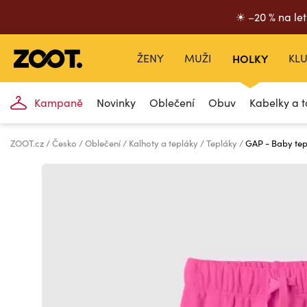
☀ –20 % na let
ŽENY
MUŽI
HOLKY
KLU
Kampaně
Novinky
Oblečení
Obuv
Kabelky a t
ZOOT.cz
Česko
Oblečení
Kalhoty a tepláky
Tepláky
GAP - Baby te