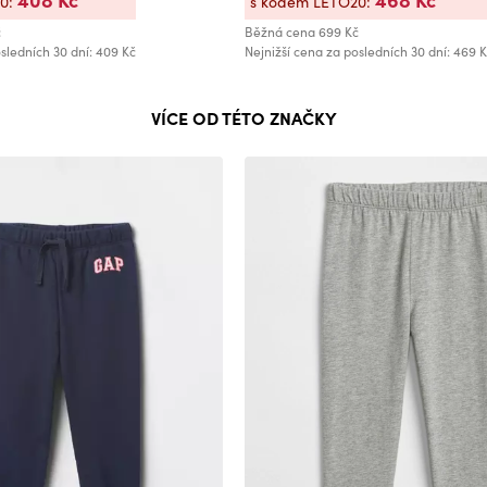
20:
s kódem LETO20:
č
Běžná cena
699 Kč
sledních 30 dní: 409 Kč
Nejnižší cena za posledních 30 dní: 469 
VÍCE OD TÉTO ZNAČKY