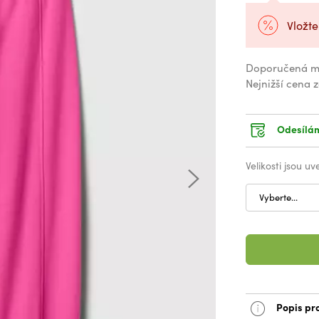
Vložte
Doporučená m
Nejnižší cena 
Odesílám
Velikosti jsou u
Vyberte...
Popis pr