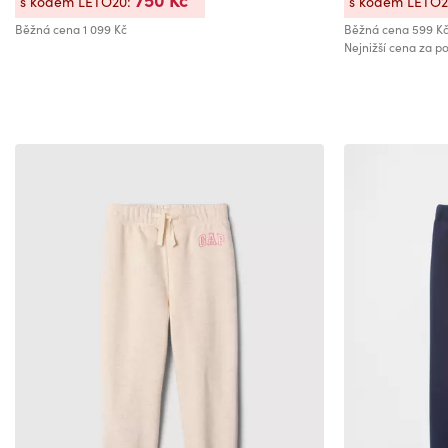
s kódem LETO20:
s kódem LETO
Běžná cena
1 099 Kč
Běžná cena
599 K
Nejnižší cena za po