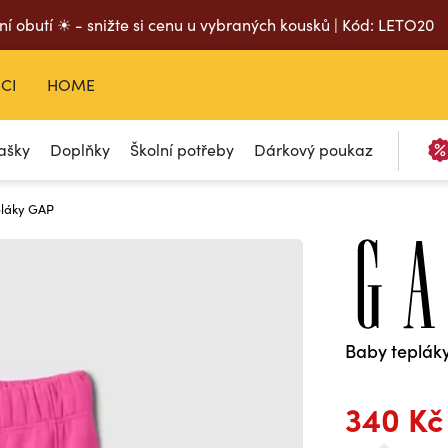
ní obutí ☀ - snižte si cenu u vybraných kousků | Kód: LETO20
CI
HOME
ašky
Doplňky
Školní potřeby
Dárkový poukaz
pláky GAP
Baby teplák
340 Kč