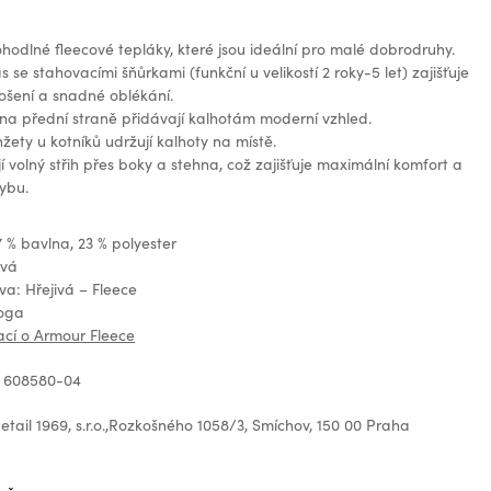
odlné fleecové tepláky, které jsou ideální pro malé dobrodruhy.
s se stahovacími šňůrkami (funkční u velikostí 2 roky-5 let) zajišťuje
ošení a snadné oblékání.
 na přední straně přidávají kalhotám moderní vzhled.
ety u kotníků udržují kalhoty na místě.
í volný střih přes boky a stehna, což zajišťuje maximální komfort a
ybu.
7 % bavlna, 23 % polyester
ová
ava: Hřejivá – Fleece
loga
ací o Armour Fleece
: 608580-04
tail 1969, s.r.o.,Rozkošného 1058/3, Smíchov, 150 00 Praha
z