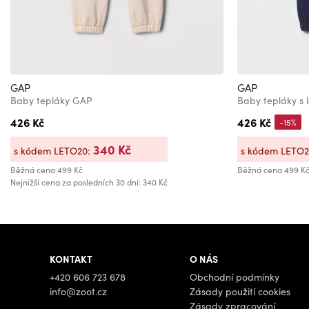
GAP
GAP
Baby tepláky GAP
Baby tepláky s
426 Kč
426 Kč
-15%
340 Kč
s kódem LETO20:
s kódem LETO
Běžná cena
499 Kč
Běžná cena
499 K
Nejnižší cena za posledních 30 dní: 340 Kč
KONTAKT
O NÁS
+420 606 723 678
Obchodní podmínky
info@zoot.cz
Zásady použití cookies
Zásady zpracování