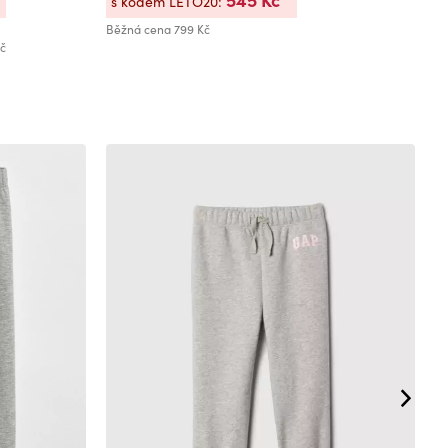
s kódem LETO20:
s
Běžná cena
799 Kč
Bě
Kč