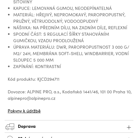
SÍŤOVINY
KAPUCE: LEMOVANÁ GUMOU, NEODEPÍNATELNÁ
MATERIÁL: HŘEJIVÝ, NEPROMOKAVÝ, PAROPROPUSTNÝ,
PRUŽNÝ, VĚTRUODOLNÝ, VODOODPUDIVÝ
NÁŠIVKA: NA PŘEDNÍM DÍLU, NA ZADNÍM DÍLE, REFLEXNÍ
SPODNÍ ČÁST: S REGULACÍ ŠÍŘKY STAHOVÁNÍM
GUMIČKOU, VZADU PRODLOUŽENÁ
ÚPRAVA MATERIÁLU: DWR, PAROPROPUSTNOST 3 000 G/
M2/ 24H, MEMBRÁNA SOFT-SHELL WINDBARRIER, VODNÍ
SLOUPEC 5 000 MM
ZAPÍNÁNÍ: KONTRASTNÍ
Kód produktu: KJCD294711
Dovozce: ALPINE PRO, a.s., Kodaňská 1441/46, 101 00 Praha 10,
alpinepro@alpinepro.cz
Pokyny k údržbě
Doprava