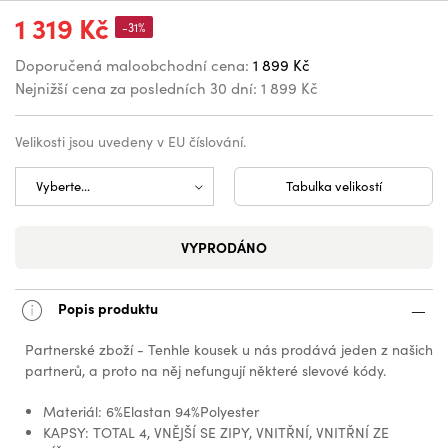
1 319 Kč
-31%
Doporučená maloobchodní cena:
1 899 Kč
Nejnižší cena za posledních 30 dní:
1 899 Kč
Velikosti jsou uvedeny v EU číslování.
Tabulka velikostí
VYPRODÁNO
Popis produktu
Partnerské zboží - Tenhle kousek u nás prodává jeden z našich
partnerů, a proto na něj nefungují některé slevové kódy.
Materiál: 6%Elastan 94%Polyester
KAPSY: TOTAL 4, VNĚJŠÍ SE ZIPY, VNITŘNÍ, VNITŘNÍ ZE