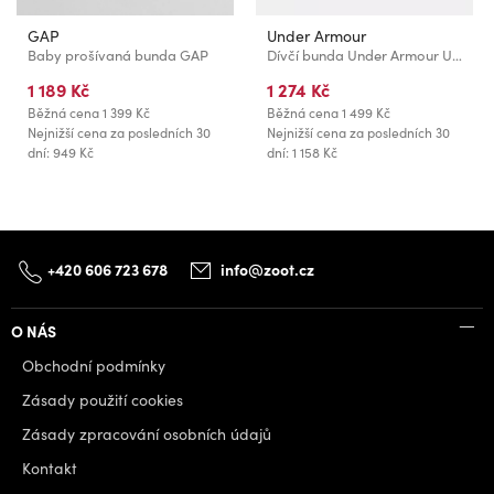
GAP
Under Armour
Baby prošívaná bunda GAP
Dívčí bunda Under Armour UA Rival Woven HD Jacket
1 189 Kč
1 274 Kč
Běžná cena
1 399 Kč
Běžná cena
1 499 Kč
Nejnižší cena za posledních 30
Nejnižší cena za posledních 30
dní: 949 Kč
dní: 1 158 Kč
+420 606 723 678
info@zoot.cz
O NÁS
Obchodní podmínky
Zásady použití cookies
Zásady zpracování osobních údajů
Kontakt