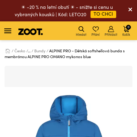
☀ –20 % na letní obutí ☀ - snižte si cenu u
TO CHCI
vybraných kousků | Kód: LETO20
0
Hledat
Přání
Přihlásit
Košík
Česko
...
Bundy
ALPINE PRO - Dětská softshellová bunda s
membránou ALPINE PRO OMANO mykonos blue