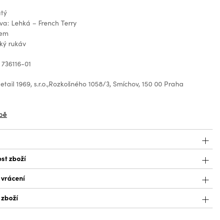
atý
ava: Lehká – French Terry
gem
ký rukáv
 736116-01
tail 1969, s.r.o.,Rozkošného 1058/3, Smíchov, 150 00 Praha
z
bě
st zboží
 vrácení
 zboží