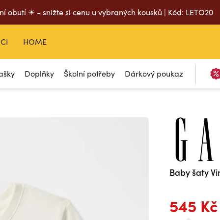
ní obutí ☀ - snižte si cenu u vybraných kousků | Kód: LETO20
CI
HOME
ašky
Doplňky
Školní potřeby
Dárkový poukaz
Baby šaty V
545 Kč