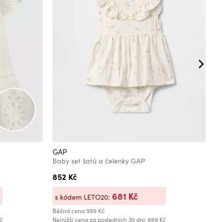
GAP
G
Baby set šatů a čelenky GAP
B
852 Kč
8
681 Kč
s kódem LETO20:
s
Běžná cena
999 Kč
Bě
č
Nejnižší cena za posledních 30 dní: 699 Kč
Ne