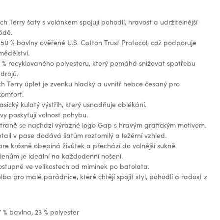
ch Terry šaty s volánkem spojují pohodlí, hravost a udržitelnější
ódě.
50 % bavlny ověřené U.S. Cotton Trust Protocol, což podporuje
mědělství.
 % recyklovaného polyesteru, který pomáhá snižovat spotřebu
drojů.
h Terry úplet je zvenku hladký a uvnitř hebce česaný pro
komfort.
asický kulatý výstřih, který usnadňuje oblékání.
vy poskytují volnost pohybu.
straně se nachází výrazné logo Gap s hravým grafickým motivem.
tail v pase dodává šatům roztomilý a ležérní vzhled.
flare krásně obepíná živůtek a přechází do volnější sukně.
lenům je ideální na každodenní nošení.
ostupné ve velikostech od miminek po batolata.
lba pro malé parádnice, které chtějí spojit styl, pohodlí a radost z
7 % bavlna, 23 % polyester