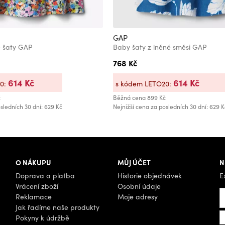
GAP
 šaty GAP
Baby šaty z lněné směsi GAP
768 Kč
614 Kč
614 Kč
20:
s kódem LETO20:
č
Běžná cena
899 Kč
sledních 30 dní: 629 Kč
Nejnižší cena za posledních 30 dní: 629 K
O NÁKUPU
MŮJ ÚČET
N
Doprava a platba
Historie objednávek
E
Vrácení zboží
Osobní údaje
Reklamace
Moje adresy
Jak řadíme naše produkty
Pokyny k údržbě