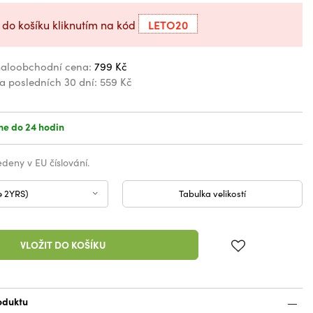
LETO20
 do košíku kliknutím na kód
aloobchodní cena:
799 Kč
za posledních 30 dní:
559 Kč
e do 24 hodin
vedeny v EU číslování.
e 2YRS)
Tabulka velikostí
VLOŽIT DO KOŠÍKU
oduktu