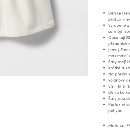
Dětské Fren
přístup k m
Vyrobené z 
šetrnější ze
Obsahují 23
přírodních z
Jemný Frenc
maximální 
Šaty mají kl
Krátké ruká
Na přední 
Volánový de
Střih fit & 
Délka ke ko
Šaty jsou d
Perfektní vo
pohybu.
Materiál: 7