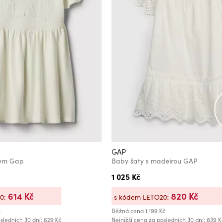
GAP
gem Gap
Baby šaty s madeirou GAP
1 025 Kč
614 Kč
820 Kč
20:
s kódem LETO20:
č
Běžná cena
1 199 Kč
sledních 30 dní: 629 Kč
Nejnižší cena za posledních 30 dní: 839 K