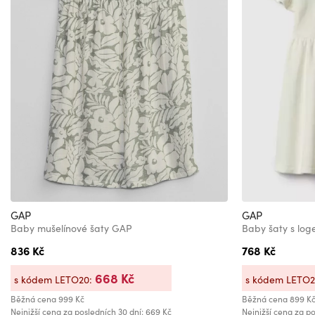
GAP
GAP
Baby mušelínové šaty GAP
Baby šaty s lo
836 Kč
768 Kč
668 Kč
s kódem LETO20:
s kódem LETO
Běžná cena
999 Kč
Běžná cena
899 K
Nejnižší cena za posledních 30 dní: 669 Kč
Nejnižší cena za po