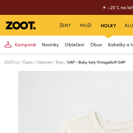
☀ –20 % na let
ŽENY
MUŽI
HOLKY
KLU
Kampaně
Novinky
Oblečení
Obuv
Kabelky a t
ZOOT.cz
Česko
Oblečení
Šaty
GAP - Baby šaty VintageSoft GAP