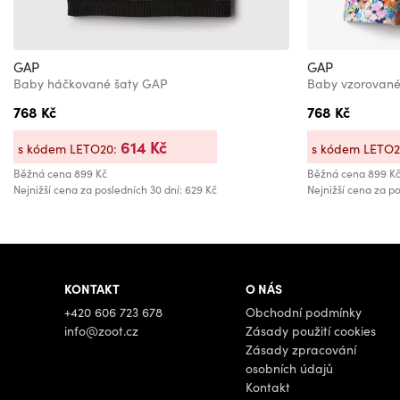
GAP
GAP
Baby háčkované šaty GAP
Baby vzorované
768 Kč
768 Kč
614 Kč
s kódem LETO20:
s kódem LETO
Běžná cena
899 Kč
Běžná cena
899 K
Nejnižší cena za posledních 30 dní: 629 Kč
Nejnižší cena za po
KONTAKT
O NÁS
+420 606 723 678
Obchodní podmínky
info@zoot.cz
Zásady použití cookies
Zásady zpracování
osobních údajů
Kontakt