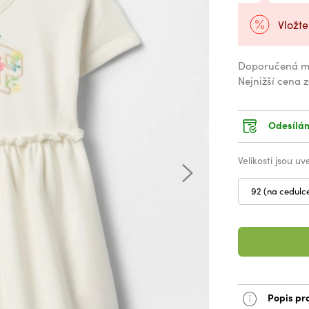
Vložte
Doporučená m
Nejnižší cena 
Odesílám
Velikosti jsou u
92 (na cedulc
Popis pr