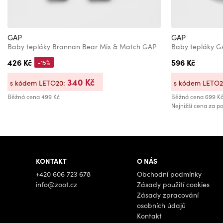
GAP
GAP
Baby tepláky Brannan Bear Mix & Match GAP
Baby tepláky 
426 Kč
596 Kč
-15%
340 Kč
s kódem LETO20:
s kódem LETO
Běžná cena
499 Kč
Běžná cena
699 K
Nejnižší cena za po
KONTAKT
O NÁS
+420 606 723 678
Obchodní podmínky
info@zoot.cz
Zásady použití cookies
Zásady zpracování
osobních údajů
Kontakt