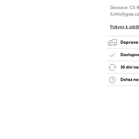
Dovozce: CS Re
5,info@gap.c
Pokyny k údrž
Doprava
Dostupno
30 dní na
Dotaz na