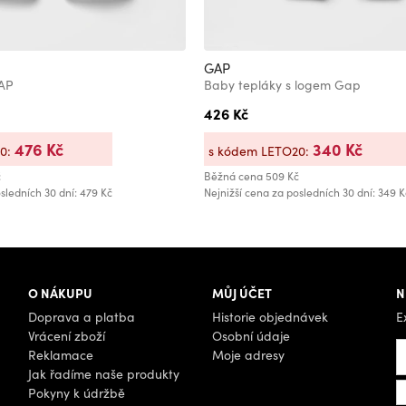
GAP
GAP
Baby tepláky s logem Gap
426 Kč
476 Kč
340 Kč
20:
s kódem LETO20:
č
Běžná cena
509 Kč
sledních 30 dní: 479 Kč
Nejnižší cena za posledních 30 dní: 349 K
O NÁKUPU
MŮJ ÚČET
N
Doprava a platba
Historie objednávek
E
Vrácení zboží
Osobní údaje
Reklamace
Moje adresy
Jak řadíme naše produkty
Pokyny k údržbě