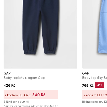
GAP
GAP
Baby tepláky s logem Gap
Baby tepláky Ba
426 Kč
768 Kč
-15%
340 Kč
s kódem LETO20:
s kódem LETO
Běžná cena
509 Kč
Běžná cena
899 K
Nejnižší cena za posledních 30 dní: 349 Kč