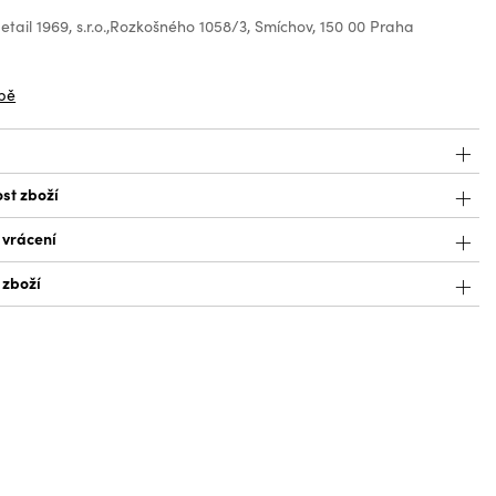
tail 1969, s.r.o.,Rozkošného 1058/3, Smíchov, 150 00 Praha
z
bě
st zboží
 vrácení
 zboží