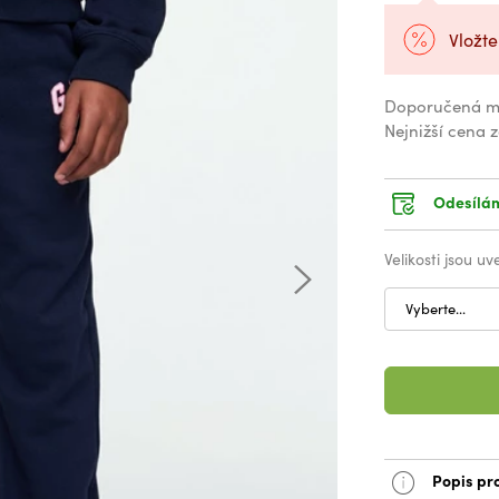
Vložte
Doporučená m
Nejnižší cena 
Odesílám
Velikosti jsou u
Vyberte...
Popis pr