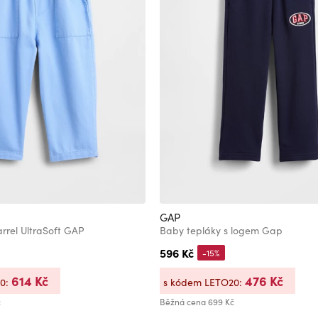
GAP
rrel UltraSoft GAP
Baby tepláky s logem Gap
596 Kč
-15%
614 Kč
476 Kč
20:
s kódem LETO20:
č
Běžná cena
699 Kč