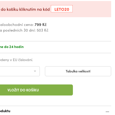
LETO20
 do košíku kliknutím na kód
aloobchodní cena:
799 Kč
za posledních 30 dní:
503 Kč
e do 24 hodin
vedeny v EU číslování.
Tabulka velikostí
VLOŽIT DO KOŠÍKU
oduktu