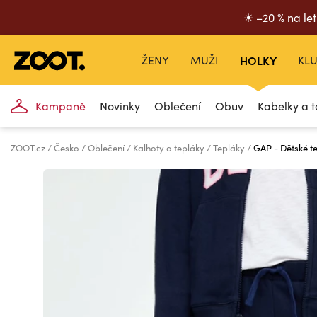
☀ –20 % na let
ŽENY
MUŽI
HOLKY
KLU
Kampaně
Novinky
Oblečení
Obuv
Kabelky a t
ZOOT.cz
Česko
Oblečení
Kalhoty a tepláky
Tepláky
GAP - Dětské t