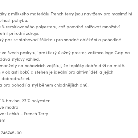
áky z měkkého materiálu French terry jsou navrženy pro maximální
olnost pohybu.
0 % recyklovaného polyesteru, což pomáhá snižovat množství
třit přírodní zdroje.
cký pas se stahovací šňůrkou pro snadné oblékání a pohodlné
 ve švech poskytují praktický úložný prostor, zatímco logo Gap na
dává stylový vzhled.
anžety na nohavicích zajišťují, že tepláky dobře drží na místě.
ih v oblasti boků a stehen je ideální pro aktivní děti a jejich
 dobrodružství.
a pro pohodlí a styl během chladnějších dnů.
7 % bavlna, 23 % polyester
avě modrá
ava: Lehká – French Terry
gem
 746745-00