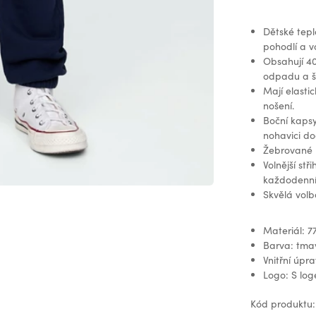
Dětské tepl
pohodlí a v
Obsahují 4
odpadu a še
Mají elasti
nošení.
Boční kapsy
nohavici do
Žebrované m
Volnější stř
každodenní
Skvělá volb
Materiál: 7
Barva: tm
Vnitřní úpr
Logo: S lo
Kód produktu: