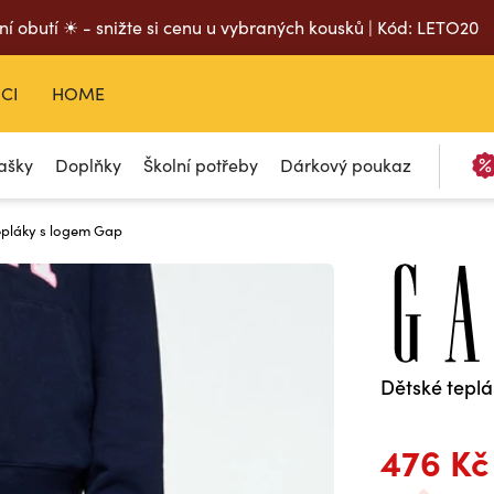
ní obutí ☀ - snižte si cenu u vybraných kousků | Kód: LETO20
CI
HOME
ašky
Doplňky
Školní potřeby
Dárkový poukaz
epláky s logem Gap
Dětské tepl
476 Kč