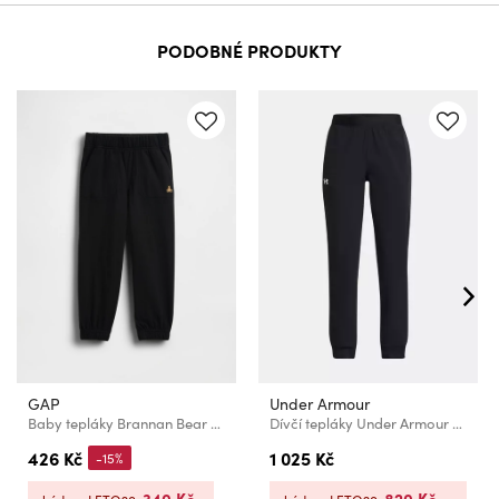
PODOBNÉ PRODUKTY
GAP
Under Armour
Baby tepláky Brannan Bear Mix & Match GAP
Dívčí tepláky Under Armour G ArmourSport Woven Jogger
426 Kč
1 025 Kč
-15%
340 Kč
820 Kč