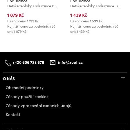
Endurance
Endurance
Dětské tepláky Endurance Beno Jr.
Dětské tepláky Endurance Timmia Jr. Sweat Pants - velikost
1 079 Kč
1 439 Kč
Běžná cena
1 199 Kč
Běžná cena
1 599 Kč
Nejnižší cena za posledních 30
Nejnižší cena za posledních 30
dní: 1 079 Kč
dní: 1 439 Kč
+420 606 723 678
info@zoot.cz
O NÁS
Obchodní podmínky
Zásady použití cookies
Zásady zpracování osobních údajů
Kontakt