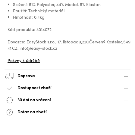
Složení: 51% Polyester, 44% Modal, 5% Elastan
Použití: Technický materiál
Hmotnost: 0.4kg
Kód produktu: 3014072
Dovozce: EasyStock s.r.o., 17. listopadu,220,Červený Kostelec,549
41,CZ, info@easy-stock.cz
Pokyny k údržbě
Doprava
Dostupnost zboží
30 dní na vrácení
Dotaz na zboží