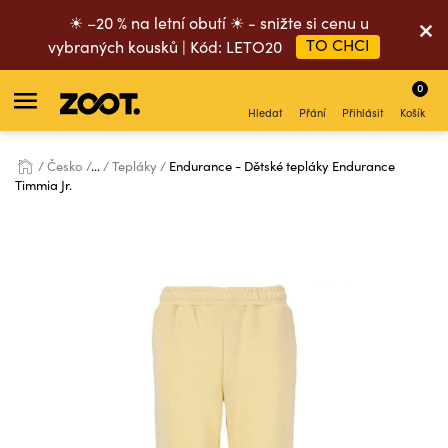
☀ –20 % na letní obutí ☀ - snižte si cenu u
TO CHCI
vybraných kousků | Kód: LETO20
0
Hledat
Přání
Přihlásit
Košík
Česko
...
Tepláky
Endurance - Dětské tepláky Endurance
Timmia Jr.