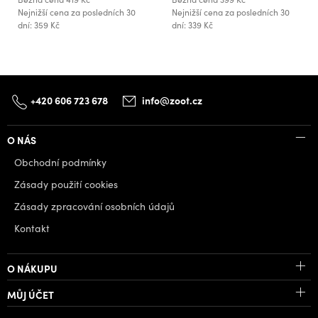
Nejnižší cena za posledních 30
Nejnižší cena za posledních 30
dní: 359 Kč
dní: 339 Kč
+420 606 723 678
info@zoot.cz
O NÁS
Obchodní podmínky
Zásady použití cookies
Zásady zpracování osobních údajů
Kontakt
O NÁKUPU
MŮJ ÚČET