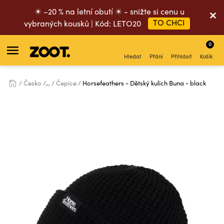
☀ –20 % na letní obutí ☀ - snižte si cenu u
TO CHCI
vybraných kousků | Kód: LETO20
0
Hledat
Přání
Přihlásit
Košík
Česko
...
Čepice
Horsefeathers - Dětský kulich Buna - black