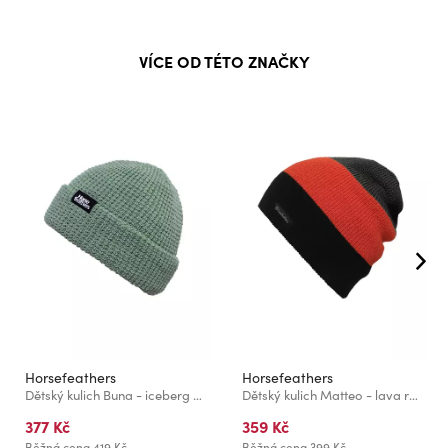
VÍCE OD TÉTO ZNAČKY
Horsefeathers
Horsefeathers
Dětský kulich Buna - iceberg green
Dětský kulich Matteo - lava red
377 Kč
359 Kč
Běžná cena
419 Kč
Běžná cena
399 Kč