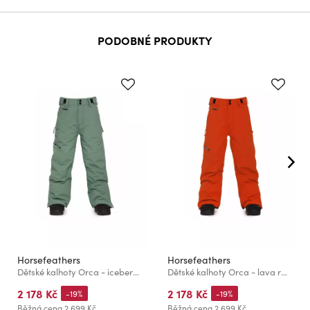
PODOBNÉ PRODUKTY
Horsefeathers
Horsefeathers
Dětské kalhoty Orca - iceberg green
Dětské kalhoty Orca - lava red
2 178 Kč
2 178 Kč
-19%
-19%
Běžná cena
2 699 Kč
Běžná cena
2 699 Kč