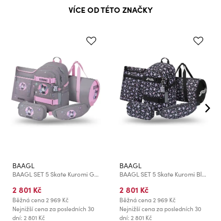
VÍCE OD TÉTO ZNAČKY
BAAGL
BAAGL
BAAGL SET 5 Skate Kuromi Grey: batoh, penál, sportovní taška, ledvinka, obal na notebook GRS
BAAGL SET 5 Skate Kuromi Black: batoh, penál, sportovní taška, ledvinka, obal na notebook GRS
2 801 Kč
2 801 Kč
Běžná cena
2 969 Kč
Běžná cena
2 969 Kč
Nejnižší cena za posledních 30
Nejnižší cena za posledních 30
dní: 2 801 Kč
dní: 2 801 Kč