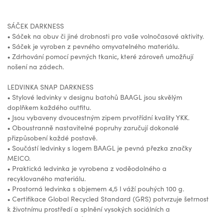
SÁČEK DARKNESS
• Sáček na obuv či jiné drobnosti pro vaše volnočasové aktivity.
• Sáček je vyroben z pevného omyvatelného materiálu.
• Zdrhování pomocí pevných tkanic, které zároveň umožňují
nošení na zádech.
LEDVINKA SNAP DARKNESS
• Stylové ledvinky v designu batohů BAAGL jsou skvělým
doplňkem každého outfitu.
• Jsou vybaveny dvoucestným zipem prvotřídní kvality YKK.
• Oboustranně nastavitelné popruhy zaručují dokonalé
přizpůsobení každé postavě.
• Součástí ledvinky s logem BAAGL je pevná přezka značky
MEICO.
• Praktická ledvinka je vyrobena z voděodolného a
recyklovaného materiálu.
• Prostorná ledvinka s objemem 4,5 l váží pouhých 100 g.
• Certifikace Global Recycled Standard (GRS) potvrzuje šetrnost
k životnímu prostředí a splnění vysokých sociálních a