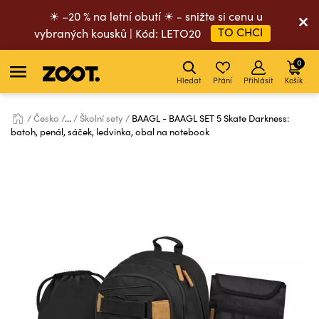
☀ –20 % na letní obutí ☀ - snižte si cenu u
TO CHCI
vybraných kousků | Kód: LETO20
0
Hledat
Přání
Přihlásit
Košík
Česko
...
Školní sety
BAAGL - BAAGL SET 5 Skate Darkness:
batoh, penál, sáček, ledvinka, obal na notebook