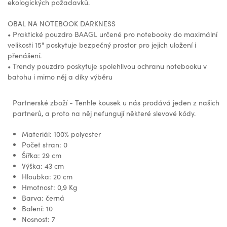
ekologických požadavků.
OBAL NA NOTEBOOK DARKNESS
• Praktické pouzdro BAAGL určené pro notebooky do maximální
velikosti 15" poskytuje bezpečný prostor pro jejich uložení i
přenášení.
• Trendy pouzdro poskytuje spolehlivou ochranu notebooku v
batohu i mimo něj a díky výběru
Partnerské zboží - Tenhle kousek u nás prodává jeden z našich
partnerů, a proto na něj nefungují některé slevové kódy.
Materiál: 100% polyester
Počet stran: 0
Šířka: 29 cm
Výška: 43 cm
Hloubka: 20 cm
Hmotnost: 0,9 Kg
Barva: černá
Balení: 10
Nosnost: 7