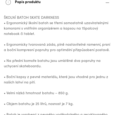
Popis produktu
ŠKOLNÍ BATOH SKATE DARKNESS
• Ergonomický školní batoh se třemi samostatně uzavíratelnými
komorami s vnitřním organizérem a kapsou na 15palcový
notebook či tablet.
• Ergonomicky tvarovaná záda, plně nastavitelné ramenní, prsní
a boční kompresní popruhy pro optimální přizpůsobení postavě.
• Na přední komoře batohu jsou umístěné dva popruhy na
uchycení skateboardu.
• Boční kapsy z pevné materiálu, které jsou vhodné pro jednu z
našich lahví na pití.
• Velmi nízká hmotnost batohu – 850 g.
• Objem batohu je 25 litrů, nosnost je 7 kg.
• Batoh je vyrobený z pevného voděodolného a recyklovaného