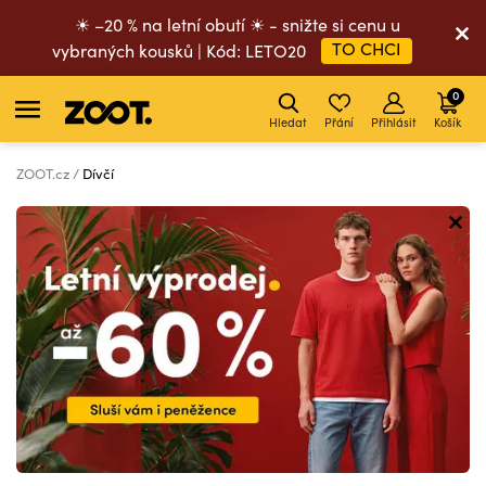
☀ –20 % na letní obutí ☀ - snižte si cenu u
TO CHCI
vybraných kousků | Kód: LETO20
0
Hledat
Přání
Přihlásit
Košík
ZOOT.cz
Dívčí