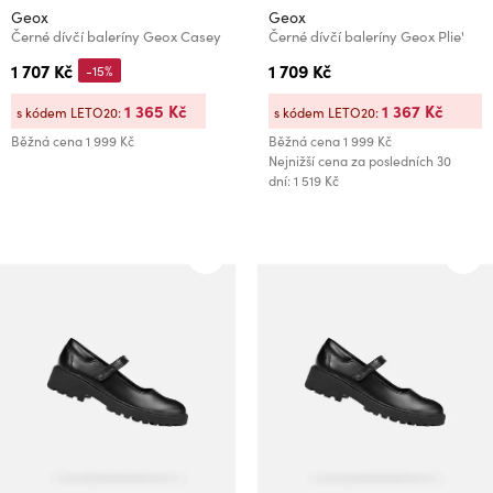
Geox
Geox
Černé dívčí baleríny Geox Casey
Černé dívčí baleríny Geox Plie'
1 707 Kč
1 709 Kč
-15%
1 365 Kč
1 367 Kč
s kódem LETO20:
s kódem LETO20:
Běžná cena
1 999 Kč
Běžná cena
1 999 Kč
Nejnižší cena za posledních 30
dní: 1 519 Kč