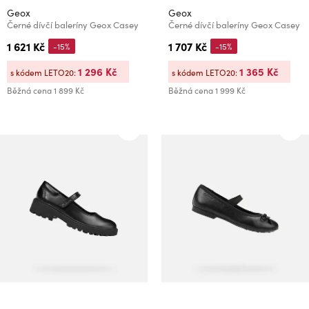
Geox
Geox
Černé dívčí baleríny Geox Casey
Černé dívčí baleríny Geox Casey
1 621 Kč
1 707 Kč
-15%
-15%
1 296 Kč
1 365 Kč
s kódem LETO20:
s kódem LETO20:
Běžná cena
1 899 Kč
Běžná cena
1 999 Kč