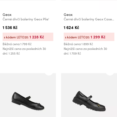
Geox
Geox
Černé dívčí baleríny Geox Plie'
Černé dívčí baleríny Geox Casey Harry Potter
1 536 Kč
1 624 Kč
1 228 Kč
1 299 Kč
s kódem LETO20:
s kódem LETO20:
Běžná cena
1 799 Kč
Běžná cena
1 899 Kč
Nejnižší cena za posledních 30
Nejnižší cena za posledních 30
dní: 1 255 Kč
dní: 1 709 Kč