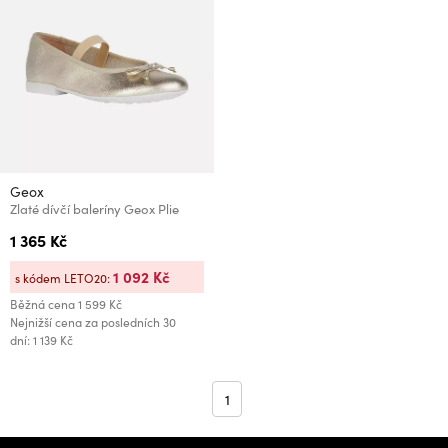
Geox
Zlaté dívčí baleríny Geox Plie
1 365 Kč
1 092 Kč
s kódem LETO20:
Běžná cena
1 599 Kč
Nejnižší cena za posledních 30
dní: 1 139 Kč
1