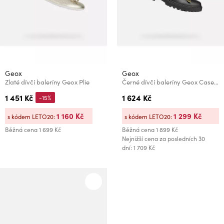
Geox
Geox
Zlaté dívčí baleríny Geox Plie
Černé dívčí baleríny Geox Casey Harry Potter
1 451 Kč
1 624 Kč
-15%
1 160 Kč
1 299 Kč
s kódem LETO20:
s kódem LETO20:
Běžná cena
1 699 Kč
Běžná cena
1 899 Kč
Nejnižší cena za posledních 30
dní: 1 709 Kč