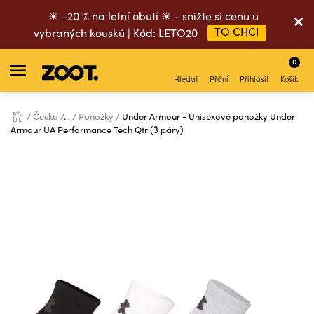
☀ –20 % na letní obutí ☀ - snižte si cenu u
TO CHCI
vybraných kousků | Kód: LETO20
0
Hledat
Přání
Přihlásit
Košík
Česko
...
Ponožky
Under Armour - Unisexové ponožky Under
Armour UA Performance Tech Qtr (3 páry)