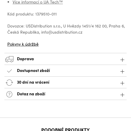
Více informací o UA Tech™
Kód produktu: 1379510-011
Dovozce: USDistribution s.r.o., U Hvězdy 1451/4 162 00, Praha 6,
Česká Republika, info@usdistribution.cz
Pokyny k údržbě
Doprava
Dostupnost zboží
30 dní na vrácení
Dotaz na zboží
PODOBNÉ PRODUKTY