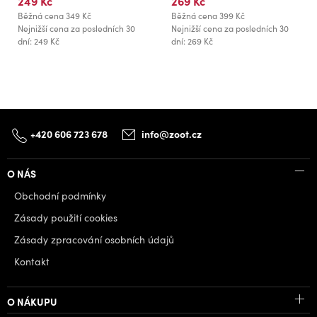
249 Kč
269 Kč
Běžná cena
349 Kč
Běžná cena
399 Kč
Nejnižší cena za posledních 30
Nejnižší cena za posledních 30
dní: 249 Kč
dní: 269 Kč
+420 606 723 678
info@zoot.cz
O NÁS
Obchodní podmínky
Zásady použití cookies
Zásady zpracování osobních údajů
Kontakt
O NÁKUPU